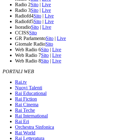
Radio 2
Sito
|
Live
Radio 3
Sito
|
Live
Radiofd4
Sito
|
Live
Radiofd5
Sito
|
Live
Isoradio
Sito
|
Live
CCISS
Sito
GR Parlamento
Sito
|
Live
Giornale Radio
Sito
Web Radio 6
Sito
|
Live
Web Radio 7
Sito
|
Live
Web Radio 8
Sito
|
Live
PORTALI WEB
Rai.tv
Nuovi Talenti
Rai Educational
Rai Fiction
Rai Cinema
Rai Teche
Rai International
Rai Eri
Orchestra Sinfonica
Rai World
Rai Letteratura