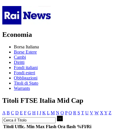
Economia
Borsa Italiana
Borse Estere
Cambi
Diritti
Fondi italiani
Fondi esteri
Obbligazioni
Titoli di Stato
Warrants
Titoli FTSE Italia Mid Cap
A
B
C
D
E
F
G
H
I
J
K
L
M
N
O
P
Q
R
S
T
U
V
W
X
Y
Z
Titoli
Uffic.
Min
Max
Flash
Ora flash
%Fl/Ri