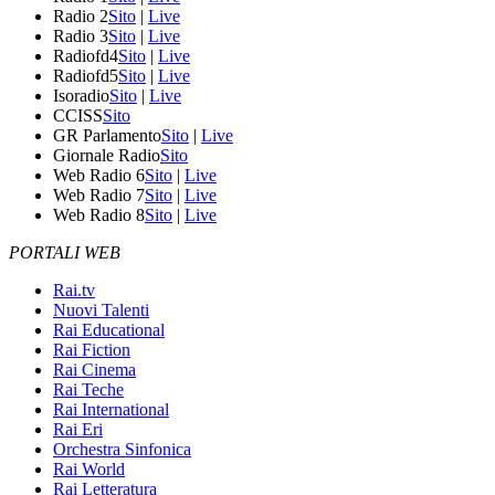
Radio 2
Sito
|
Live
Radio 3
Sito
|
Live
Radiofd4
Sito
|
Live
Radiofd5
Sito
|
Live
Isoradio
Sito
|
Live
CCISS
Sito
GR Parlamento
Sito
|
Live
Giornale Radio
Sito
Web Radio 6
Sito
|
Live
Web Radio 7
Sito
|
Live
Web Radio 8
Sito
|
Live
PORTALI WEB
Rai.tv
Nuovi Talenti
Rai Educational
Rai Fiction
Rai Cinema
Rai Teche
Rai International
Rai Eri
Orchestra Sinfonica
Rai World
Rai Letteratura