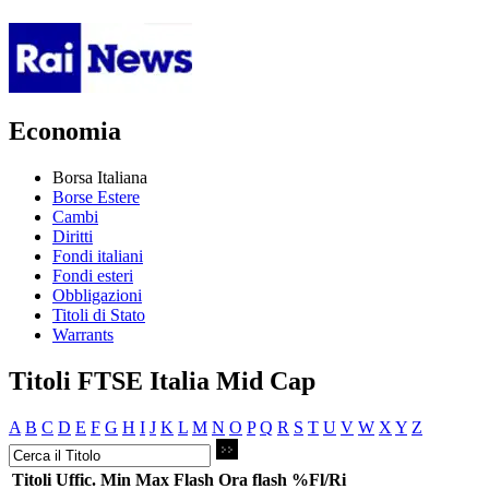
Economia
Borsa Italiana
Borse Estere
Cambi
Diritti
Fondi italiani
Fondi esteri
Obbligazioni
Titoli di Stato
Warrants
Titoli FTSE Italia Mid Cap
A
B
C
D
E
F
G
H
I
J
K
L
M
N
O
P
Q
R
S
T
U
V
W
X
Y
Z
Titoli
Uffic.
Min
Max
Flash
Ora flash
%Fl/Ri