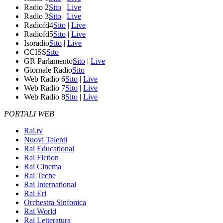
Radio 2
Sito
|
Live
Radio 3
Sito
|
Live
Radiofd4
Sito
|
Live
Radiofd5
Sito
|
Live
Isoradio
Sito
|
Live
CCISS
Sito
GR Parlamento
Sito
|
Live
Giornale Radio
Sito
Web Radio 6
Sito
|
Live
Web Radio 7
Sito
|
Live
Web Radio 8
Sito
|
Live
PORTALI WEB
Rai.tv
Nuovi Talenti
Rai Educational
Rai Fiction
Rai Cinema
Rai Teche
Rai International
Rai Eri
Orchestra Sinfonica
Rai World
Rai Letteratura