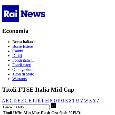
Economia
Borsa Italiana
Borse Estere
Cambi
Diritti
Fondi italiani
Fondi esteri
Obbligazioni
Titoli di Stato
Warrants
Titoli FTSE Italia Mid Cap
A
B
C
D
E
F
G
H
I
J
K
L
M
N
O
P
Q
R
S
T
U
V
W
X
Y
Z
Titoli
Uffic.
Min
Max
Flash
Ora flash
%Fl/Ri