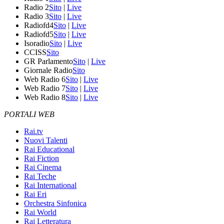
Radio 2
Sito
|
Live
Radio 3
Sito
|
Live
Radiofd4
Sito
|
Live
Radiofd5
Sito
|
Live
Isoradio
Sito
|
Live
CCISS
Sito
GR Parlamento
Sito
|
Live
Giornale Radio
Sito
Web Radio 6
Sito
|
Live
Web Radio 7
Sito
|
Live
Web Radio 8
Sito
|
Live
PORTALI WEB
Rai.tv
Nuovi Talenti
Rai Educational
Rai Fiction
Rai Cinema
Rai Teche
Rai International
Rai Eri
Orchestra Sinfonica
Rai World
Rai Letteratura