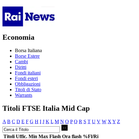
Economia
Borsa Italiana
Borse Estere
Cambi
Diritti
Fondi italiani
Fondi esteri
Obbligazioni
Titoli di Stato
Warrants
Titoli FTSE Italia Mid Cap
A
B
C
D
E
F
G
H
I
J
K
L
M
N
O
P
Q
R
S
T
U
V
W
X
Y
Z
Titoli
Uffic.
Min
Max
Flash
Ora flash
%Fl/Ri