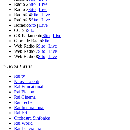
Radio 2
Sito
|
Live
Radio 3
Sito
|
Live
Radiofd4
Sito
|
Live
Radiofd5
Sito
|
Live
Isoradio
Sito
|
Live
CCISS
Sito
GR Parlamento
Sito
|
Live
Giornale Radio
Sito
Web Radio 6
Sito
|
Live
Web Radio 7
Sito
|
Live
Web Radio 8
Sito
|
Live
PORTALI WEB
Rai.tv
Nuovi Talenti
Rai Educational
Rai Fiction
Rai Cinema
Rai Teche
Rai International
Rai Eri
Orchestra Sinfonica
Rai World
Rai Letteratura