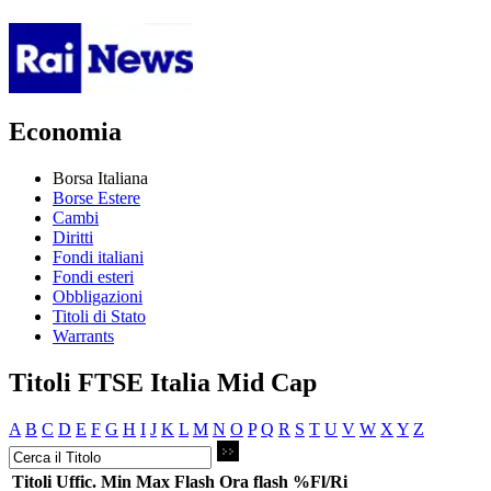
Economia
Borsa Italiana
Borse Estere
Cambi
Diritti
Fondi italiani
Fondi esteri
Obbligazioni
Titoli di Stato
Warrants
Titoli FTSE Italia Mid Cap
A
B
C
D
E
F
G
H
I
J
K
L
M
N
O
P
Q
R
S
T
U
V
W
X
Y
Z
Titoli
Uffic.
Min
Max
Flash
Ora flash
%Fl/Ri