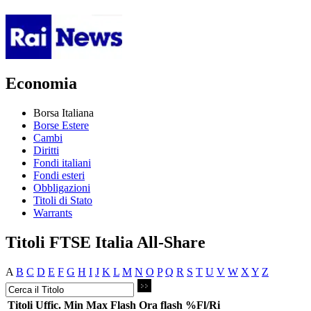
Economia
Borsa Italiana
Borse Estere
Cambi
Diritti
Fondi italiani
Fondi esteri
Obbligazioni
Titoli di Stato
Warrants
Titoli FTSE Italia All-Share
A
B
C
D
E
F
G
H
I
J
K
L
M
N
O
P
Q
R
S
T
U
V
W
X
Y
Z
Titoli
Uffic.
Min
Max
Flash
Ora flash
%Fl/Ri