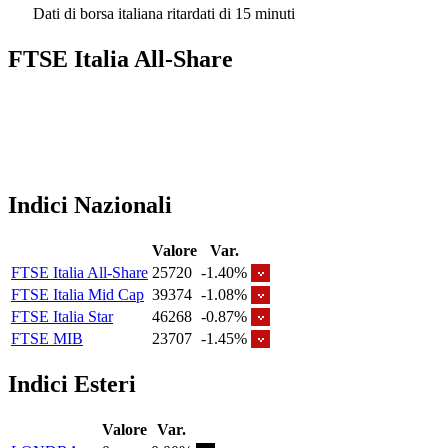
Dati di borsa italiana ritardati di 15 minuti
FTSE Italia All-Share
Indici Nazionali
Valore
Var.
FTSE Italia All-Share
25720
-1.40%
FTSE Italia Mid Cap
39374
-1.08%
FTSE Italia Star
46268
-0.87%
FTSE MIB
23707
-1.45%
Indici Esteri
Valore
Var.