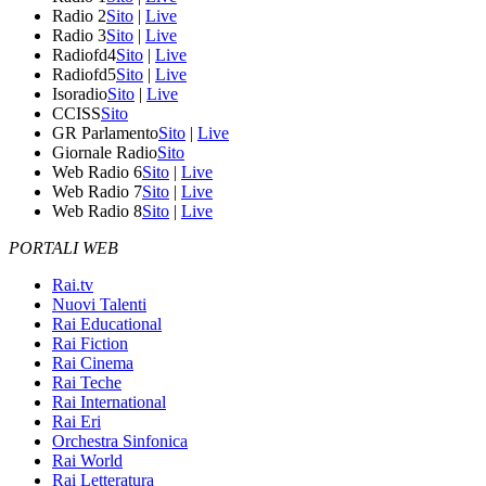
Radio 2
Sito
|
Live
Radio 3
Sito
|
Live
Radiofd4
Sito
|
Live
Radiofd5
Sito
|
Live
Isoradio
Sito
|
Live
CCISS
Sito
GR Parlamento
Sito
|
Live
Giornale Radio
Sito
Web Radio 6
Sito
|
Live
Web Radio 7
Sito
|
Live
Web Radio 8
Sito
|
Live
PORTALI WEB
Rai.tv
Nuovi Talenti
Rai Educational
Rai Fiction
Rai Cinema
Rai Teche
Rai International
Rai Eri
Orchestra Sinfonica
Rai World
Rai Letteratura