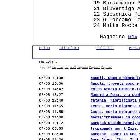
 19 Bardomagno P
 21 Bluvertigo A
 22 Subsonica Pc
 23 G.Caccamo Te
 24 Motta Rocca 
   Magazine 
545
Prima
Ultim'ora
Politica
Econo
Ultim'Ora
Pagina1
Pagina2
Pagina3
Pagina4
Pagina5
Pagina6
07/08 16:00
Napoli, uomo e donna t
07/08 16:00
Napoli, trovati uomo e
07/08 14:42
Patto Arabia Saudita-T
07/08 13:27
Madrid a Roma: via con
07/08 12:48
Catania, ripristinati 
07/08 11:55
Ceuta, morto migrante 
07/08 11:55
Ceuta, morto migrante 
07/08 11:00
Media:"Khamenei in con
07/08 10:12
Bangkok:uccide nonni,p
07/08 08:55
Propaganda per l'Isis,
07/08 08:00
Bangkok, spari in una 