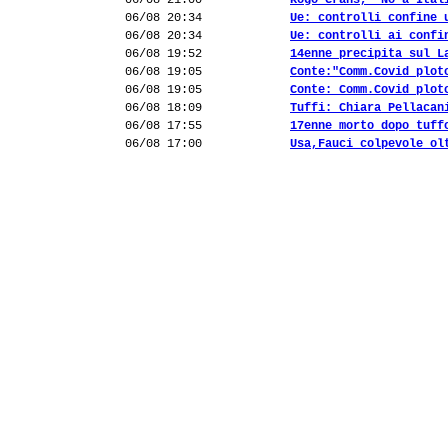
06/08 21:00
Rogo Crans, "No a Ital
06/08 20:34
Ue: controlli confine 
06/08 20:34
Ue: controlli ai confi
06/08 19:52
14enne precipita sul L
06/08 19:05
Conte:"Comm.Covid plot
06/08 19:05
Conte: Comm.Covid plot
06/08 18:09
Tuffi: Chiara Pellacan
06/08 17:55
17enne morto dopo tuff
06/08 17:00
Usa,Fauci colpevole ol