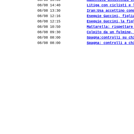
08/08 16:00
Aumentata assistenza i
08/08 14:40
Litiga con ciclisti e 
08/08 13:30
Iran:Usa accettino con
08/08 12:16
Esequie Guccini, figli
08/08 12:15
Esequie Guccini,la fig
08/08 10:50
Mattarella: rispettare
08/08 09:30
Colpito da un fulmine,
08/08 08:00
Spagna:controlli su ch
08/08 08:00
Spagna: controlli a ch