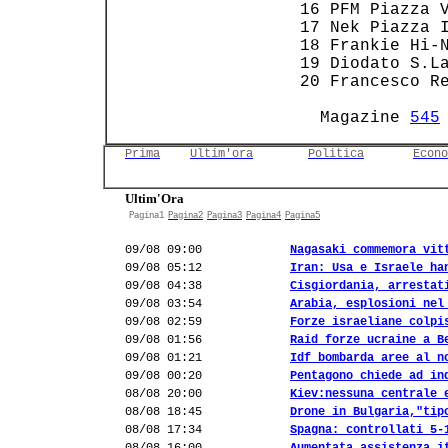
 16 PFM Piazza V
 17 Nek Piazza I
 18 Frankie Hi-N
 19 Diodato S.La
 20 Francesco Re
   Magazine 
545
Prima
Ultim'ora
Politica
Econo
Ultim'Ora
Pagina1
Pagina2
Pagina3
Pagina4
Pagina5
09/08 09:00
Nagasaki commemora vit
09/08 05:12
Iran: Usa e Israele ha
09/08 04:38
Cisgiordania, arrestat
09/08 03:54
Arabia, esplosioni nel
09/08 02:59
Forze israeliane colpi
09/08 01:56
Raid forze ucraine a B
09/08 01:21
Idf bombarda aree al n
09/08 00:20
Pentagono chiede ad in
08/08 20:00
Kiev:nessuna centrale 
08/08 18:45
Drone in Bulgaria,"tip
08/08 17:34
Spagna: controllati 5-