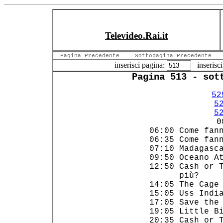
Televideo.Rai.it
Pagina Precedente
Sottopagina Precedente
inserisci pagina:
inserisci
Pagina 513 - sot
52
5
5
     0
 06:00 Come fann
 06:35 Come fann
 07:10 Madagasca
 09:50 Oceano At
 12:50 Cash or T
       più?     
 14:05 The Cage 
 15:05 Uss India
 17:05 Save the 
 19:05 Little Bi
 20:35 Cash or T