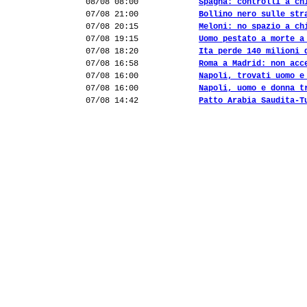
08/08 08:00
Spagna: controlli a ch
07/08 21:00
Bollino nero sulle str
07/08 20:15
Meloni: no spazio a ch
07/08 19:15
Uomo pestato a morte a
07/08 18:20
Ita perde 140 milioni 
07/08 16:58
Roma a Madrid: non acc
07/08 16:00
Napoli, trovati uomo e
07/08 16:00
Napoli, uomo e donna t
07/08 14:42
Patto Arabia Saudita-T