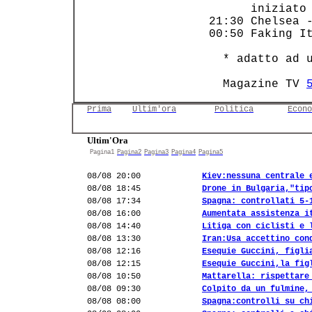
       iniziato 
 21:30 Chelsea -
 00:50 Faking It
   * adatto ad u
   Magazine TV 
Prima
Ultim'ora
Politica
Econo
Ultim'Ora
Pagina1
Pagina2
Pagina3
Pagina4
Pagina5
08/08 20:00
Kiev:nessuna centrale 
08/08 18:45
Drone in Bulgaria,"tip
08/08 17:34
Spagna: controllati 5-
08/08 16:00
Aumentata assistenza i
08/08 14:40
Litiga con ciclisti e 
08/08 13:30
Iran:Usa accettino con
08/08 12:16
Esequie Guccini, figli
08/08 12:15
Esequie Guccini,la fig
08/08 10:50
Mattarella: rispettare
08/08 09:30
Colpito da un fulmine,
08/08 08:00
Spagna:controlli su ch