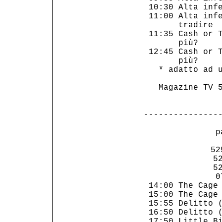
 10:30 Alta infe
 11:00 Alta infe
       tradire  
 11:35 Cash or T
       più?     
 12:45 Cash or T
       più?     
   * adatto ad u
   Magazine TV 5
---------------
 p
    52
     52
     52
     0
 14:00 The Cage 
 15:00 The Cage 
 15:55 Delitto (
 16:50 Delitto (
 17:50 Little Bi