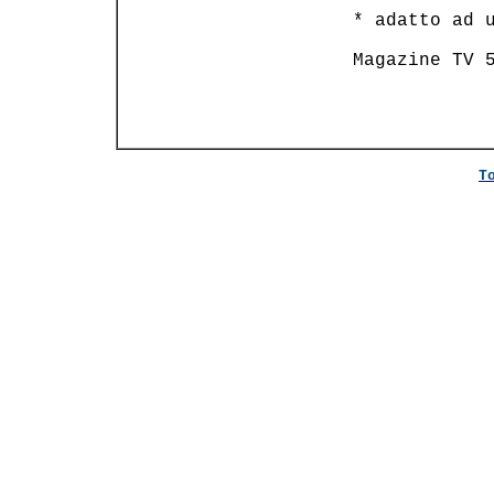
   * adatto ad u
   Magazine TV 5
T