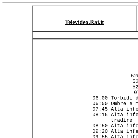
Televideo.Rai.it
    52
     52
     52
     0
 06:00 Torbidi d
 06:50 Ombre e m
 07:45 Alta infe
 08:15 Alta infe
       tradire  
 08:50 Alta infe
 09:20 Alta infe
 09:55 Alta infe