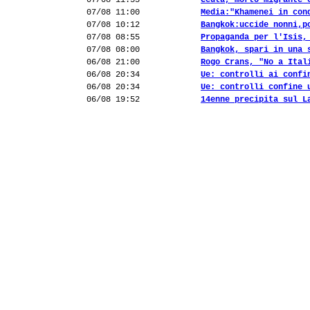
07/08 11:55
Ceuta, morto migrante 
07/08 11:00
Media:"Khamenei in con
07/08 10:12
Bangkok:uccide nonni,p
07/08 08:55
Propaganda per l'Isis,
07/08 08:00
Bangkok, spari in una 
06/08 21:00
Rogo Crans, "No a Ital
06/08 20:34
Ue: controlli ai confi
06/08 20:34
Ue: controlli confine 
06/08 19:52
14enne precipita sul L