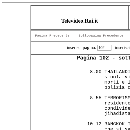
Televideo.Rai.it
Pagina Precedente
Sottopagina Precedente
inserisci pagina:
inserisci
Pagina 102 - sot
  8.00 THAILANDI
       scuola vi
       morti e 1
       polizia c
  8.55 TERRORISM
       residente
       condivide
       jihadista
 10.12 BANGKOK I
       che si sa