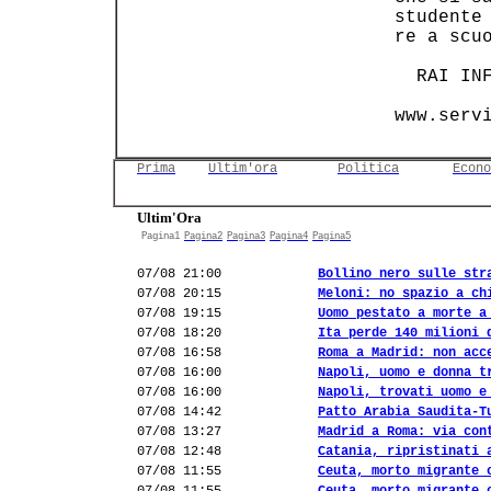
       studente 
       re a scuo
         RAI IN
Prima
Ultim'ora
Politica
Econo
Ultim'Ora
Pagina1
Pagina2
Pagina3
Pagina4
Pagina5
07/08 21:00
Bollino nero sulle str
07/08 20:15
Meloni: no spazio a ch
07/08 19:15
Uomo pestato a morte a
07/08 18:20
Ita perde 140 milioni 
07/08 16:58
Roma a Madrid: non acc
07/08 16:00
Napoli, uomo e donna t
07/08 16:00
Napoli, trovati uomo e
07/08 14:42
Patto Arabia Saudita-T
07/08 13:27
Madrid a Roma: via con
07/08 12:48
Catania, ripristinati 
07/08 11:55
Ceuta, morto migrante 