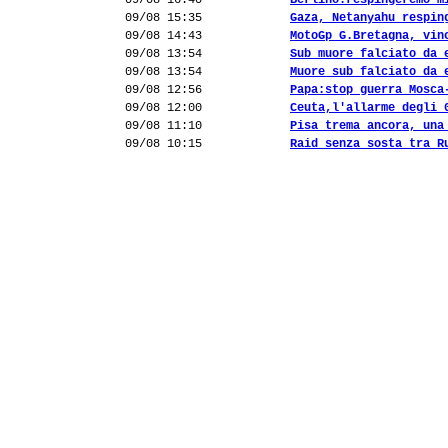
09/08 16:40
Berlino:respingeremo m
09/08 15:35
Gaza, Netanyahu respin
09/08 14:43
MotoGp G.Bretagna, vin
09/08 13:54
Sub muore falciato da 
09/08 13:54
Muore sub falciato da 
09/08 12:56
Papa:stop guerra Mosca
09/08 12:00
Ceuta,l'allarme degli 
09/08 11:10
Pisa trema ancora, una
09/08 10:15
Raid senza sosta tra R