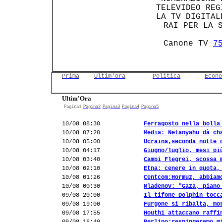
 TELEVIDEO REG
 LA TV DIGITAL
    RAI PER LA 
    Canone TV 
7
Prima
Ultim'ora
Politica
Econo
Ultim'Ora
Pagina1
Pagina2
Pagina3
Pagina4
Pagina5
10/08 08:30
Ferragosto nella bolla
10/08 07:20
Media: Netanyahu dà ch
10/08 05:00
Ucraina,seconda notte 
10/08 04:17
Giugno/luglio, mesi pi
10/08 03:40
Campi Flegrei, scossa 
10/08 02:10
Etna: cenere in quota,
10/08 01:26
Centcom:Hormuz, abbiam
10/08 00:30
Mladenov: "Gaza, piano
09/08 20:00
Il tifone Dolphin tocc
09/08 19:00
Furgone si ribalta, mo
09/08 17:55
Houthi attaccano raffi