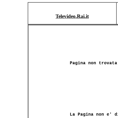
Televideo.Rai.it
Pagina non trovata
La Pagina non e' d