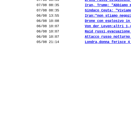
07/08 08:35
Droni russi colpiscono
07/08 08:35
Iran, Trump: "Abbiamo 
07/08 08:35
Sindaco Ceuta: "Viviam
06/08 13:55
Iran:"non stiamo negoz
06/08 10:08
Drone con esplosivo in
06/08 10:07
Von der Leyen:altri 1,
06/08 10:07
Raid russi,evacuazione
06/08 10:07
Attacco russo notturno
05/08 21:14
Londra,donna ferisce 4