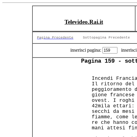
Televideo.Rai.it
Pagina Precedente
Sottopagina Precedente
inserisci pagina:
inserisci
Pagina 159 - sot
 Incendi Francia
 Il ritorno del 
 peggioramento d
 gione francese 
 ovest. I roghi 
 42mila ettari: 
 secchi da mesi 
 fiamme, come le
 re che hanno co
 mani attesi fin