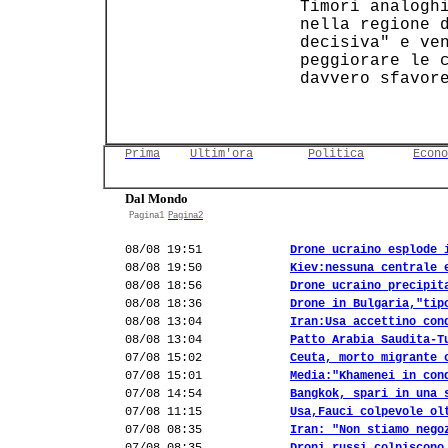
 Timori analoghi
 nella regione d
 decisiva" e ven
 peggiorare le c
 davvero sfavore
Prima
Ultim'ora
Politica
Econo
Dal Mondo
Pagina1
Pagina2
08/08 19:51
Drone ucraino esplode 
08/08 19:50
Kiev:nessuna centrale 
08/08 18:56
Drone ucraino precipit
08/08 18:36
Drone in Bulgaria,"tip
08/08 13:04
Iran:Usa accettino con
08/08 13:04
Patto Arabia Saudita-T
07/08 15:02
Ceuta, morto migrante 
07/08 15:01
Media:"Khamenei in con
07/08 14:54
Bangkok, spari in una 
07/08 11:15
Usa,Fauci colpevole ol
07/08 08:35
Iran: "Non stiamo nego