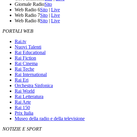
Giornale Radio
Sito
Web Radio 6
Sito
|
Live
Web Radio 7
Sito
|
Live
Web Radio 8
Sito
|
Live
PORTALI WEB
Rai.tv
Nuovi Talenti
Rai Educational
Rai Fiction
Rai Cinema
Rai Teche
Rai International
Rai Eri
Orchestra Sinfonica
Rai World
Rai Letteratura
Rai Arte
Rai 150
Prix Italia
Museo della radio e della televisione
NOTIZIE E SPORT