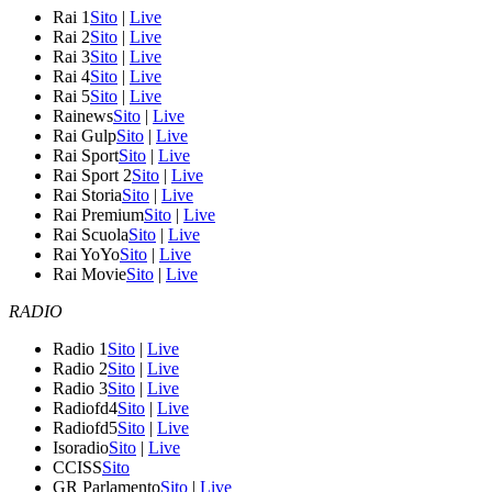
Rai 1
Sito
|
Live
Rai 2
Sito
|
Live
Rai 3
Sito
|
Live
Rai 4
Sito
|
Live
Rai 5
Sito
|
Live
Rainews
Sito
|
Live
Rai Gulp
Sito
|
Live
Rai Sport
Sito
|
Live
Rai Sport 2
Sito
|
Live
Rai Storia
Sito
|
Live
Rai Premium
Sito
|
Live
Rai Scuola
Sito
|
Live
Rai YoYo
Sito
|
Live
Rai Movie
Sito
|
Live
RADIO
Radio 1
Sito
|
Live
Radio 2
Sito
|
Live
Radio 3
Sito
|
Live
Radiofd4
Sito
|
Live
Radiofd5
Sito
|
Live
Isoradio
Sito
|
Live
CCISS
Sito
GR Parlamento
Sito
|
Live