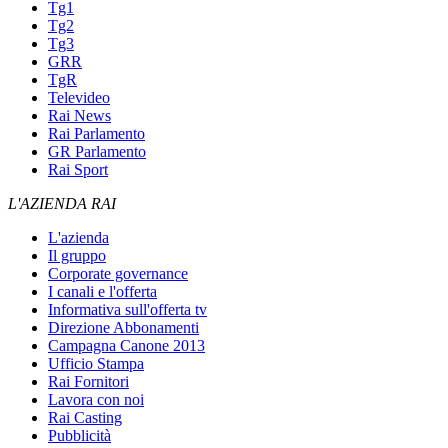
Tg1
Tg2
Tg3
GRR
TgR
Televideo
Rai News
Rai Parlamento
GR Parlamento
Rai Sport
L'AZIENDA RAI
L'azienda
Il gruppo
Corporate governance
I canali e l'offerta
Informativa sull'offerta tv
Direzione Abbonamenti
Campagna Canone 2013
Ufficio Stampa
Rai Fornitori
Lavora con noi
Rai Casting
Pubblicità