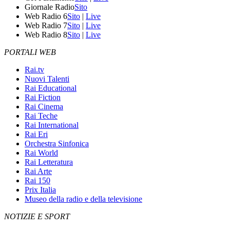
Giornale Radio
Sito
Web Radio 6
Sito
|
Live
Web Radio 7
Sito
|
Live
Web Radio 8
Sito
|
Live
PORTALI WEB
Rai.tv
Nuovi Talenti
Rai Educational
Rai Fiction
Rai Cinema
Rai Teche
Rai International
Rai Eri
Orchestra Sinfonica
Rai World
Rai Letteratura
Rai Arte
Rai 150
Prix Italia
Museo della radio e della televisione
NOTIZIE E SPORT