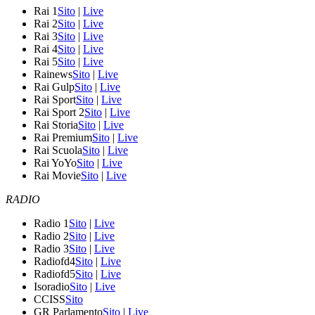
Rai 1
Sito
|
Live
Rai 2
Sito
|
Live
Rai 3
Sito
|
Live
Rai 4
Sito
|
Live
Rai 5
Sito
|
Live
Rainews
Sito
|
Live
Rai Gulp
Sito
|
Live
Rai Sport
Sito
|
Live
Rai Sport 2
Sito
|
Live
Rai Storia
Sito
|
Live
Rai Premium
Sito
|
Live
Rai Scuola
Sito
|
Live
Rai YoYo
Sito
|
Live
Rai Movie
Sito
|
Live
RADIO
Radio 1
Sito
|
Live
Radio 2
Sito
|
Live
Radio 3
Sito
|
Live
Radiofd4
Sito
|
Live
Radiofd5
Sito
|
Live
Isoradio
Sito
|
Live
CCISS
Sito
GR Parlamento
Sito
|
Live