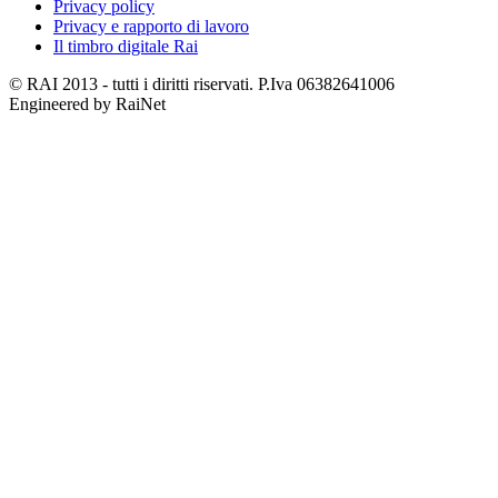
Privacy policy
Privacy e rapporto di lavoro
Il timbro digitale Rai
© RAI 2013 - tutti i diritti riservati. P.Iva 06382641006
Engineered by RaiNet