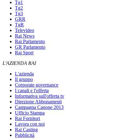
Tg1
Tg2
Tg3
GRR
TgR
Televideo
Rai News
Rai Parlamento
GR Parlamento
Rai Sport
L'AZIENDA RAI
L'azienda
Il gruppo
Corporate governance
I canali e l'offerta
Informativa sull'offerta tv
Direzione Abbonamenti
Campagna Canone 2013
Ufficio Stampa
Rai Fornitori
Lavora con noi
Rai Casting
Pubblicità