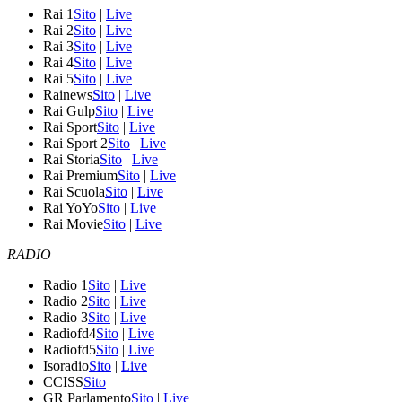
Rai 1
Sito
|
Live
Rai 2
Sito
|
Live
Rai 3
Sito
|
Live
Rai 4
Sito
|
Live
Rai 5
Sito
|
Live
Rainews
Sito
|
Live
Rai Gulp
Sito
|
Live
Rai Sport
Sito
|
Live
Rai Sport 2
Sito
|
Live
Rai Storia
Sito
|
Live
Rai Premium
Sito
|
Live
Rai Scuola
Sito
|
Live
Rai YoYo
Sito
|
Live
Rai Movie
Sito
|
Live
RADIO
Radio 1
Sito
|
Live
Radio 2
Sito
|
Live
Radio 3
Sito
|
Live
Radiofd4
Sito
|
Live
Radiofd5
Sito
|
Live
Isoradio
Sito
|
Live
CCISS
Sito
GR Parlamento
Sito
|
Live