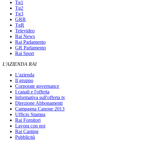
Tg1
Tg2
Tg3
GRR
TgR
Televideo
Rai News
Rai Parlamento
GR Parlamento
Rai Sport
L'AZIENDA RAI
L'azienda
Il gruppo
Corporate governance
I canali e l'offerta
Informativa sull'offerta tv
Direzione Abbonamenti
Campagna Canone 2013
Ufficio Stampa
Rai Fornitori
Lavora con noi
Rai Casting
Pubblicità