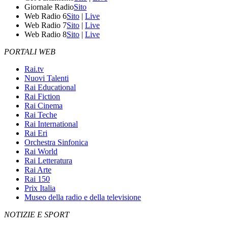
Giornale Radio
Sito
Web Radio 6
Sito
|
Live
Web Radio 7
Sito
|
Live
Web Radio 8
Sito
|
Live
PORTALI WEB
Rai.tv
Nuovi Talenti
Rai Educational
Rai Fiction
Rai Cinema
Rai Teche
Rai International
Rai Eri
Orchestra Sinfonica
Rai World
Rai Letteratura
Rai Arte
Rai 150
Prix Italia
Museo della radio e della televisione
NOTIZIE E SPORT