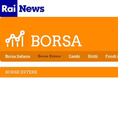
Borsa Italiana
Borse Estere
Cambi
Diritti
Fondi i
BORSE ESTERE