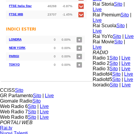
Rai Storia
Sito
|
FTSE Italia Star
46268
-0.87%
Live
Rai Premium
Sito
|
FTSE MIB
23707
-1.45%
Live
Rai Scuola
Sito
|
INDICI ESTERI
Live
Rai YoYo
Sito
|
Live
LONDRA
0
0.00%
Rai Movie
Sito
|
Live
NEW YORK
0
0.00%
RADIO
PARIGI
0
0.00%
Radio 1
Sito
|
Live
Radio 2
Sito
|
Live
TOKYO
0
0.00%
Radio 3
Sito
|
Live
Radiofd4
Sito
|
Live
Radiofd5
Sito
|
Live
Isoradio
Sito
|
Live
CCISS
Sito
GR Parlamento
Sito
|
Live
Giornale Radio
Sito
Web Radio 6
Sito
|
Live
Web Radio 7
Sito
|
Live
Web Radio 8
Sito
|
Live
PORTALI WEB
Rai.tv
Nuovi Talenti