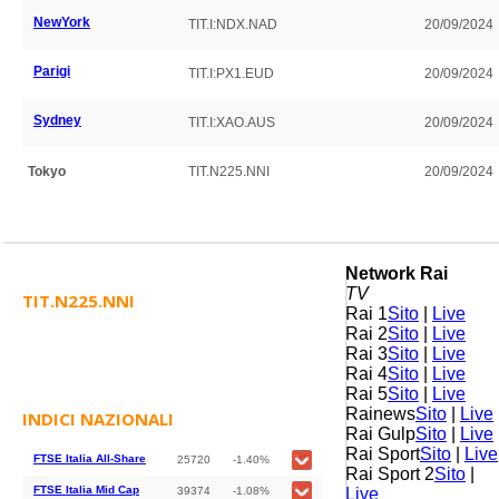
NewYork
TIT.I:NDX.NAD
20/09/2024
Parigi
TIT.I:PX1.EUD
20/09/2024
Sydney
TIT.I:XAO.AUS
20/09/2024
Tokyo
TIT.N225.NNI
20/09/2024
Network Rai
TV
TIT.N225.NNI
Rai 1
Sito
|
Live
Rai 2
Sito
|
Live
Rai 3
Sito
|
Live
Rai 4
Sito
|
Live
Rai 5
Sito
|
Live
Rainews
Sito
|
Live
INDICI NAZIONALI
Rai Gulp
Sito
|
Live
Rai Sport
Sito
|
Live
FTSE Italia All-Share
25720
-1.40%
Rai Sport 2
Sito
|
FTSE Italia Mid Cap
39374
-1.08%
Live