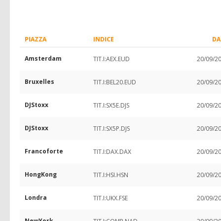
PIAZZA
INDICE
DA
Amsterdam
TIT.I:AEX.EUD
20/09/2
Bruxelles
TIT.I:BEL20.EUD
20/09/2
DJStoxx
TIT.I:SX5E.DJS
20/09/2
DJStoxx
TIT.I:SX5P.DJS
20/09/2
Francoforte
TIT.I:DAX.DAX
20/09/2
HongKong
TIT.I:HSI.HSN
20/09/2
Londra
TIT.I:UKX.FSE
20/09/2
NewYork