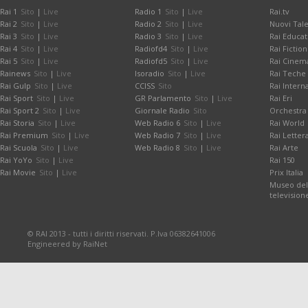
Rai 1
Sito
|
Live
Radio 1
Sito
|
Live
Rai.tv
Rai 2
Sito
|
Live
Radio 2
Sito
|
Live
Nuovi Tale
Rai 3
Sito
|
Live
Radio 3
Sito
|
Live
Rai Educat
Rai 4
Sito
|
Live
Radiofd4
Sito
|
Live
Rai Fiction
Rai 5
Sito
|
Live
Radiofd5
Sito
|
Live
Rai Cinem
Rainews
Sito
|
Live
Isoradio
Sito
|
Live
Rai Teche
Rai Gulp
Sito
|
Live
CCISS
Sito
Rai Intern
Rai Sport
Sito
|
Live
GR Parlamento
Sito
|
Live
Rai Eri
Rai Sport 2
Sito
|
Live
Giornale Radio
Sito
Orchestra 
Rai Storia
Sito
|
Live
Web Radio 6
Sito
|
Live
Rai World
Rai Premium
Sito
|
Live
Web Radio 7
Sito
|
Live
Rai Letter
Rai Scuola
Sito
|
Live
Web Radio 8
Sito
|
Live
Rai Arte
Rai YoYo
Sito
|
Live
Rai 150
Rai Movie
Sito
|
Live
Prix Italia
Museo dell
television
© RAI 2013 - tutti i diritti riservati. P.Iva 06382641006
Engineered by RaiNet