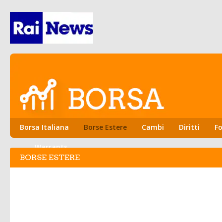
Borsa Italiana
Borse Estere
Cambi
Diritti
Fo
Warrants
BORSE ESTERE