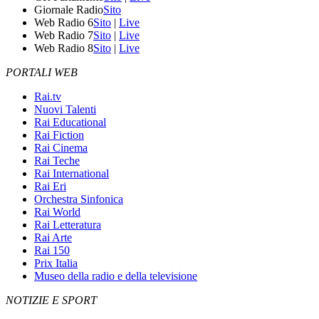
Giornale Radio
Sito
Web Radio 6
Sito
|
Live
Web Radio 7
Sito
|
Live
Web Radio 8
Sito
|
Live
PORTALI WEB
Rai.tv
Nuovi Talenti
Rai Educational
Rai Fiction
Rai Cinema
Rai Teche
Rai International
Rai Eri
Orchestra Sinfonica
Rai World
Rai Letteratura
Rai Arte
Rai 150
Prix Italia
Museo della radio e della televisione
NOTIZIE E SPORT