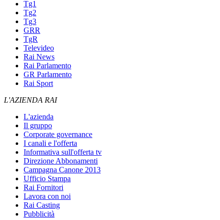
Tg1
Tg2
Tg3
GRR
TgR
Televideo
Rai News
Rai Parlamento
GR Parlamento
Rai Sport
L'AZIENDA RAI
L'azienda
Il gruppo
Corporate governance
I canali e l'offerta
Informativa sull'offerta tv
Direzione Abbonamenti
Campagna Canone 2013
Ufficio Stampa
Rai Fornitori
Lavora con noi
Rai Casting
Pubblicità