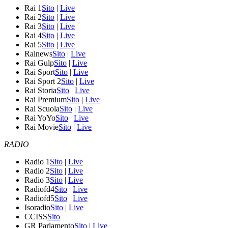
Rai 1
Sito
|
Live
Rai 2
Sito
|
Live
Rai 3
Sito
|
Live
Rai 4
Sito
|
Live
Rai 5
Sito
|
Live
Rainews
Sito
|
Live
Rai Gulp
Sito
|
Live
Rai Sport
Sito
|
Live
Rai Sport 2
Sito
|
Live
Rai Storia
Sito
|
Live
Rai Premium
Sito
|
Live
Rai Scuola
Sito
|
Live
Rai YoYo
Sito
|
Live
Rai Movie
Sito
|
Live
RADIO
Radio 1
Sito
|
Live
Radio 2
Sito
|
Live
Radio 3
Sito
|
Live
Radiofd4
Sito
|
Live
Radiofd5
Sito
|
Live
Isoradio
Sito
|
Live
CCISS
Sito
GR Parlamento
Sito
|
Live