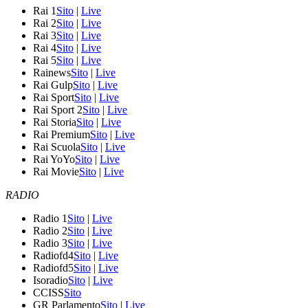
Rai 1
Sito
|
Live
Rai 2
Sito
|
Live
Rai 3
Sito
|
Live
Rai 4
Sito
|
Live
Rai 5
Sito
|
Live
Rainews
Sito
|
Live
Rai Gulp
Sito
|
Live
Rai Sport
Sito
|
Live
Rai Sport 2
Sito
|
Live
Rai Storia
Sito
|
Live
Rai Premium
Sito
|
Live
Rai Scuola
Sito
|
Live
Rai YoYo
Sito
|
Live
Rai Movie
Sito
|
Live
RADIO
Radio 1
Sito
|
Live
Radio 2
Sito
|
Live
Radio 3
Sito
|
Live
Radiofd4
Sito
|
Live
Radiofd5
Sito
|
Live
Isoradio
Sito
|
Live
CCISS
Sito
GR Parlamento
Sito
|
Live