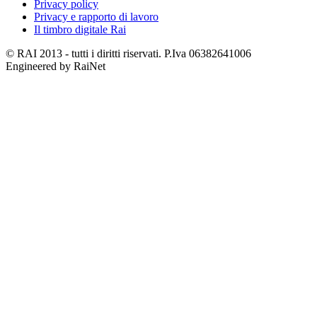
Privacy policy
Privacy e rapporto di lavoro
Il timbro digitale Rai
© RAI 2013 - tutti i diritti riservati. P.Iva 06382641006
Engineered by RaiNet