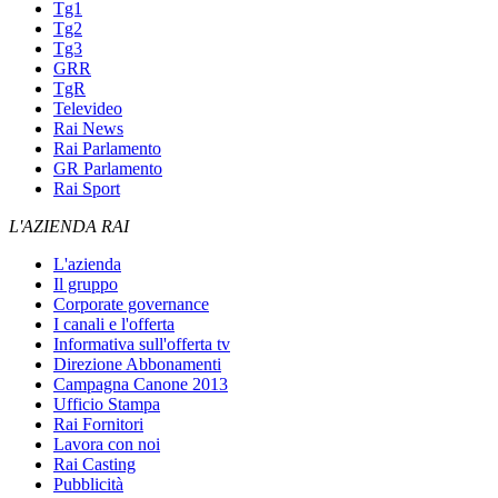
Tg1
Tg2
Tg3
GRR
TgR
Televideo
Rai News
Rai Parlamento
GR Parlamento
Rai Sport
L'AZIENDA RAI
L'azienda
Il gruppo
Corporate governance
I canali e l'offerta
Informativa sull'offerta tv
Direzione Abbonamenti
Campagna Canone 2013
Ufficio Stampa
Rai Fornitori
Lavora con noi
Rai Casting
Pubblicità