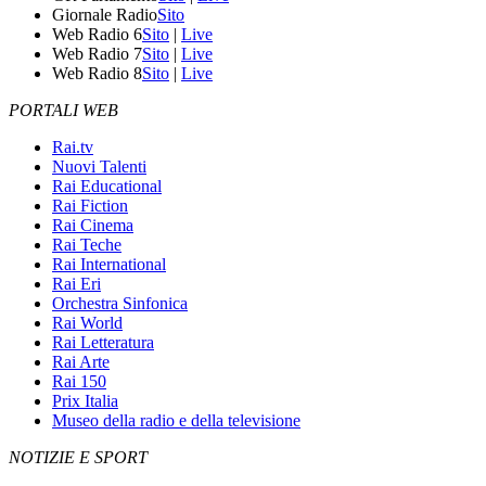
Giornale Radio
Sito
Web Radio 6
Sito
|
Live
Web Radio 7
Sito
|
Live
Web Radio 8
Sito
|
Live
PORTALI WEB
Rai.tv
Nuovi Talenti
Rai Educational
Rai Fiction
Rai Cinema
Rai Teche
Rai International
Rai Eri
Orchestra Sinfonica
Rai World
Rai Letteratura
Rai Arte
Rai 150
Prix Italia
Museo della radio e della televisione
NOTIZIE E SPORT