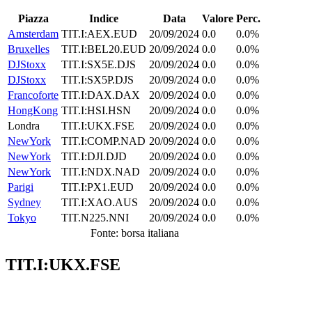
Piazza
Indice
Data
Valore
Perc.
Amsterdam
TIT.I:AEX.EUD
20/09/2024
0.0
0.0%
Bruxelles
TIT.I:BEL20.EUD
20/09/2024
0.0
0.0%
DJStoxx
TIT.I:SX5E.DJS
20/09/2024
0.0
0.0%
DJStoxx
TIT.I:SX5P.DJS
20/09/2024
0.0
0.0%
Francoforte
TIT.I:DAX.DAX
20/09/2024
0.0
0.0%
HongKong
TIT.I:HSI.HSN
20/09/2024
0.0
0.0%
Londra
TIT.I:UKX.FSE
20/09/2024
0.0
0.0%
NewYork
TIT.I:COMP.NAD
20/09/2024
0.0
0.0%
NewYork
TIT.I:DJI.DJD
20/09/2024
0.0
0.0%
NewYork
TIT.I:NDX.NAD
20/09/2024
0.0
0.0%
Parigi
TIT.I:PX1.EUD
20/09/2024
0.0
0.0%
Sydney
TIT.I:XAO.AUS
20/09/2024
0.0
0.0%
Tokyo
TIT.N225.NNI
20/09/2024
0.0
0.0%
Fonte: borsa italiana
TIT.I:UKX.FSE