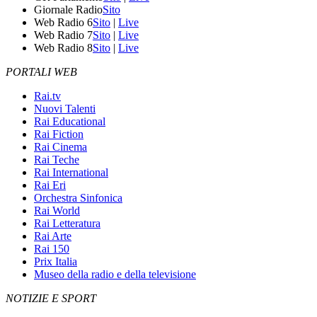
Giornale Radio
Sito
Web Radio 6
Sito
|
Live
Web Radio 7
Sito
|
Live
Web Radio 8
Sito
|
Live
PORTALI WEB
Rai.tv
Nuovi Talenti
Rai Educational
Rai Fiction
Rai Cinema
Rai Teche
Rai International
Rai Eri
Orchestra Sinfonica
Rai World
Rai Letteratura
Rai Arte
Rai 150
Prix Italia
Museo della radio e della televisione
NOTIZIE E SPORT