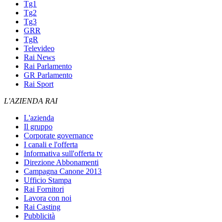
Tg1
Tg2
Tg3
GRR
TgR
Televideo
Rai News
Rai Parlamento
GR Parlamento
Rai Sport
L'AZIENDA RAI
L'azienda
Il gruppo
Corporate governance
I canali e l'offerta
Informativa sull'offerta tv
Direzione Abbonamenti
Campagna Canone 2013
Ufficio Stampa
Rai Fornitori
Lavora con noi
Rai Casting
Pubblicità