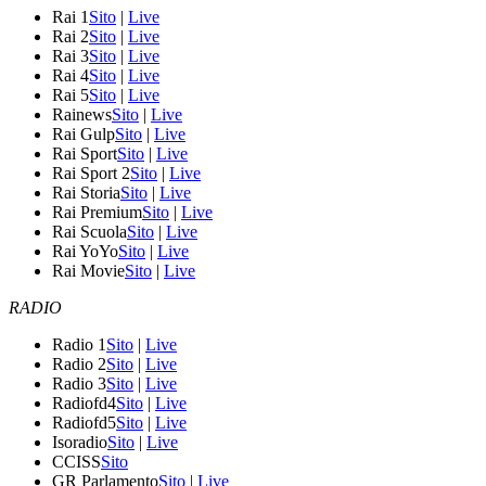
Rai 1
Sito
|
Live
Rai 2
Sito
|
Live
Rai 3
Sito
|
Live
Rai 4
Sito
|
Live
Rai 5
Sito
|
Live
Rainews
Sito
|
Live
Rai Gulp
Sito
|
Live
Rai Sport
Sito
|
Live
Rai Sport 2
Sito
|
Live
Rai Storia
Sito
|
Live
Rai Premium
Sito
|
Live
Rai Scuola
Sito
|
Live
Rai YoYo
Sito
|
Live
Rai Movie
Sito
|
Live
RADIO
Radio 1
Sito
|
Live
Radio 2
Sito
|
Live
Radio 3
Sito
|
Live
Radiofd4
Sito
|
Live
Radiofd5
Sito
|
Live
Isoradio
Sito
|
Live
CCISS
Sito
GR Parlamento
Sito
|
Live