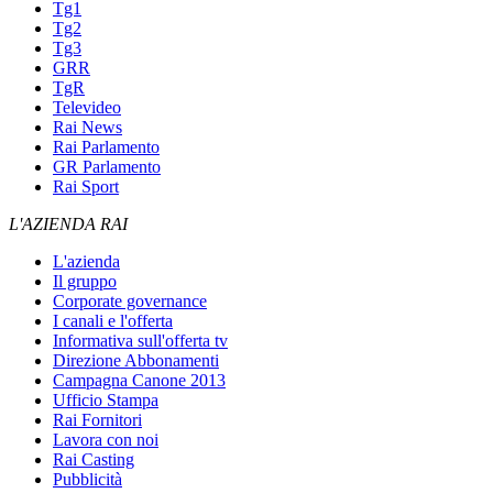
Tg1
Tg2
Tg3
GRR
TgR
Televideo
Rai News
Rai Parlamento
GR Parlamento
Rai Sport
L'AZIENDA RAI
L'azienda
Il gruppo
Corporate governance
I canali e l'offerta
Informativa sull'offerta tv
Direzione Abbonamenti
Campagna Canone 2013
Ufficio Stampa
Rai Fornitori
Lavora con noi
Rai Casting
Pubblicità