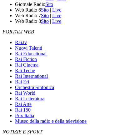
Giornale Radio
Sito
Web Radio 6
Sito
|
Live
Web Radio 7
Sito
|
Live
Web Radio 8
Sito
|
Live
PORTALI WEB
Rai.tv
Nuovi Talenti
Rai Educational
Rai Fiction
Rai Cinema
Rai Teche
Rai International
Rai Eri
Orchestra Sinfonica
Rai World
Rai Letteratura
Rai Arte
Rai 150
Prix Italia
Museo della radio e della televisione
NOTIZIE E SPORT