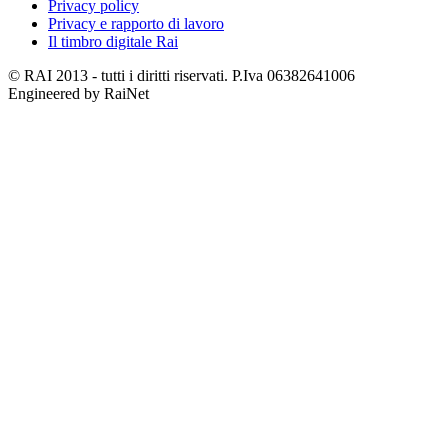
Privacy policy
Privacy e rapporto di lavoro
Il timbro digitale Rai
© RAI 2013 - tutti i diritti riservati. P.Iva 06382641006
Engineered by RaiNet