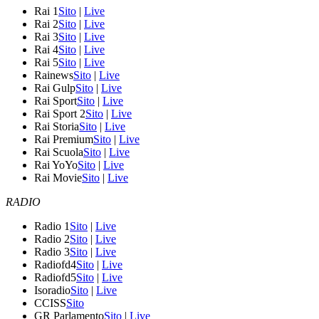
Rai 1
Sito
|
Live
Rai 2
Sito
|
Live
Rai 3
Sito
|
Live
Rai 4
Sito
|
Live
Rai 5
Sito
|
Live
Rainews
Sito
|
Live
Rai Gulp
Sito
|
Live
Rai Sport
Sito
|
Live
Rai Sport 2
Sito
|
Live
Rai Storia
Sito
|
Live
Rai Premium
Sito
|
Live
Rai Scuola
Sito
|
Live
Rai YoYo
Sito
|
Live
Rai Movie
Sito
|
Live
RADIO
Radio 1
Sito
|
Live
Radio 2
Sito
|
Live
Radio 3
Sito
|
Live
Radiofd4
Sito
|
Live
Radiofd5
Sito
|
Live
Isoradio
Sito
|
Live
CCISS
Sito
GR Parlamento
Sito
|
Live