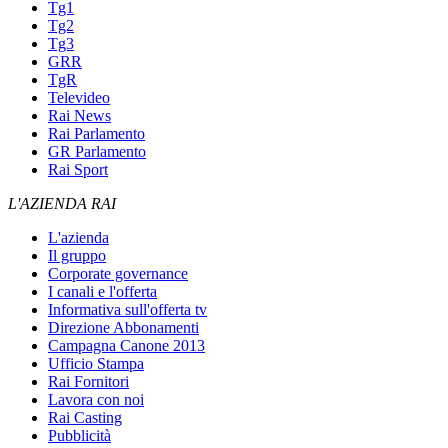
Tg1
Tg2
Tg3
GRR
TgR
Televideo
Rai News
Rai Parlamento
GR Parlamento
Rai Sport
L'AZIENDA RAI
L'azienda
Il gruppo
Corporate governance
I canali e l'offerta
Informativa sull'offerta tv
Direzione Abbonamenti
Campagna Canone 2013
Ufficio Stampa
Rai Fornitori
Lavora con noi
Rai Casting
Pubblicità