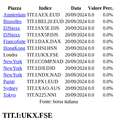
Piazza
Indice
Data
Valore
Perc.
Amsterdam
TIT.I:AEX.EUD
20/09/2024
0.0
0.0%
Bruxelles
TIT.I:BEL20.EUD
20/09/2024
0.0
0.0%
DJStoxx
TIT.I:SX5E.DJS
20/09/2024
0.0
0.0%
DJStoxx
TIT.I:SX5P.DJS
20/09/2024
0.0
0.0%
Francoforte
TIT.I:DAX.DAX
20/09/2024
0.0
0.0%
HongKong
TIT.I:HSI.HSN
20/09/2024
0.0
0.0%
Londra
TIT.I:UKX.FSE
20/09/2024
0.0
0.0%
NewYork
TIT.I:COMP.NAD
20/09/2024
0.0
0.0%
NewYork
TIT.I:DJI.DJD
20/09/2024
0.0
0.0%
NewYork
TIT.I:NDX.NAD
20/09/2024
0.0
0.0%
Parigi
TIT.I:PX1.EUD
20/09/2024
0.0
0.0%
Sydney
TIT.I:XAO.AUS
20/09/2024
0.0
0.0%
Tokyo
TIT.N225.NNI
20/09/2024
0.0
0.0%
Fonte: borsa italiana
TIT.I:UKX.FSE