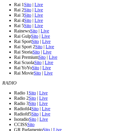
Rai 1
Sito
|
Live
Rai 2
Sito
|
Live
Rai 3
Sito
|
Live
Rai 4
Sito
|
Live
Rai 5
Sito
|
Live
Rainews
Sito
|
Live
Rai Gulp
Sito
|
Live
Rai Sport
Sito
|
Live
Rai Sport 2
Sito
|
Live
Rai Storia
Sito
|
Live
Rai Premium
Sito
|
Live
Rai Scuola
Sito
|
Live
Rai YoYo
Sito
|
Live
Rai Movie
Sito
|
Live
RADIO
Radio 1
Sito
|
Live
Radio 2
Sito
|
Live
Radio 3
Sito
|
Live
Radiofd4
Sito
|
Live
Radiofd5
Sito
|
Live
Isoradio
Sito
|
Live
CCISS
Sito
GR Parlamento
Sito
|
Live