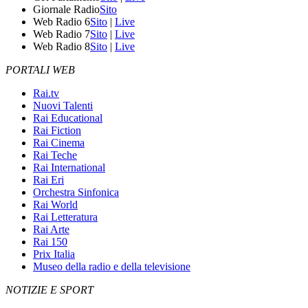
Giornale Radio
Sito
Web Radio 6
Sito
|
Live
Web Radio 7
Sito
|
Live
Web Radio 8
Sito
|
Live
PORTALI WEB
Rai.tv
Nuovi Talenti
Rai Educational
Rai Fiction
Rai Cinema
Rai Teche
Rai International
Rai Eri
Orchestra Sinfonica
Rai World
Rai Letteratura
Rai Arte
Rai 150
Prix Italia
Museo della radio e della televisione
NOTIZIE E SPORT