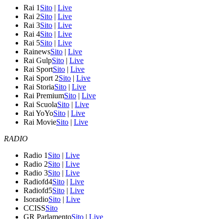
Rai 1
Sito
|
Live
Rai 2
Sito
|
Live
Rai 3
Sito
|
Live
Rai 4
Sito
|
Live
Rai 5
Sito
|
Live
Rainews
Sito
|
Live
Rai Gulp
Sito
|
Live
Rai Sport
Sito
|
Live
Rai Sport 2
Sito
|
Live
Rai Storia
Sito
|
Live
Rai Premium
Sito
|
Live
Rai Scuola
Sito
|
Live
Rai YoYo
Sito
|
Live
Rai Movie
Sito
|
Live
RADIO
Radio 1
Sito
|
Live
Radio 2
Sito
|
Live
Radio 3
Sito
|
Live
Radiofd4
Sito
|
Live
Radiofd5
Sito
|
Live
Isoradio
Sito
|
Live
CCISS
Sito
GR Parlamento
Sito
|
Live