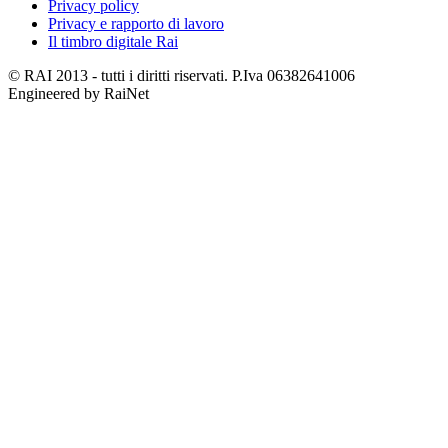
Privacy policy
Privacy e rapporto di lavoro
Il timbro digitale Rai
© RAI 2013 - tutti i diritti riservati. P.Iva 06382641006
Engineered by RaiNet