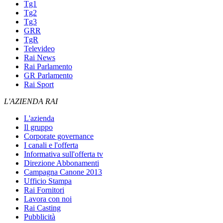
Tg1
Tg2
Tg3
GRR
TgR
Televideo
Rai News
Rai Parlamento
GR Parlamento
Rai Sport
L'AZIENDA RAI
L'azienda
Il gruppo
Corporate governance
I canali e l'offerta
Informativa sull'offerta tv
Direzione Abbonamenti
Campagna Canone 2013
Ufficio Stampa
Rai Fornitori
Lavora con noi
Rai Casting
Pubblicità