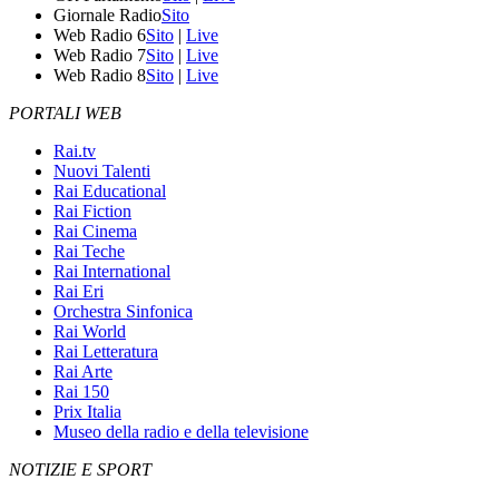
Giornale Radio
Sito
Web Radio 6
Sito
|
Live
Web Radio 7
Sito
|
Live
Web Radio 8
Sito
|
Live
PORTALI WEB
Rai.tv
Nuovi Talenti
Rai Educational
Rai Fiction
Rai Cinema
Rai Teche
Rai International
Rai Eri
Orchestra Sinfonica
Rai World
Rai Letteratura
Rai Arte
Rai 150
Prix Italia
Museo della radio e della televisione
NOTIZIE E SPORT