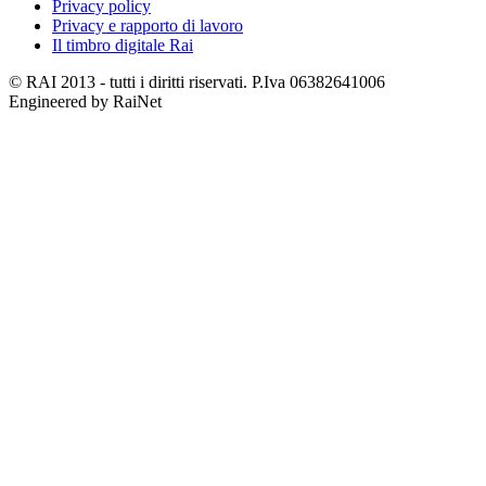
Privacy policy
Privacy e rapporto di lavoro
Il timbro digitale Rai
© RAI 2013 - tutti i diritti riservati. P.Iva 06382641006
Engineered by RaiNet