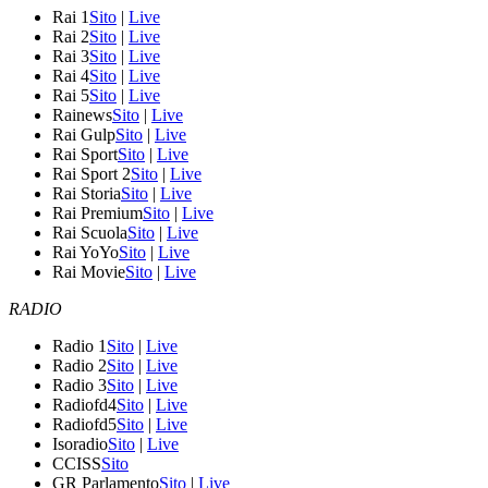
Rai 1
Sito
|
Live
Rai 2
Sito
|
Live
Rai 3
Sito
|
Live
Rai 4
Sito
|
Live
Rai 5
Sito
|
Live
Rainews
Sito
|
Live
Rai Gulp
Sito
|
Live
Rai Sport
Sito
|
Live
Rai Sport 2
Sito
|
Live
Rai Storia
Sito
|
Live
Rai Premium
Sito
|
Live
Rai Scuola
Sito
|
Live
Rai YoYo
Sito
|
Live
Rai Movie
Sito
|
Live
RADIO
Radio 1
Sito
|
Live
Radio 2
Sito
|
Live
Radio 3
Sito
|
Live
Radiofd4
Sito
|
Live
Radiofd5
Sito
|
Live
Isoradio
Sito
|
Live
CCISS
Sito
GR Parlamento
Sito
|
Live