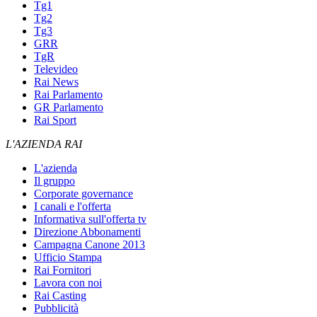
Tg1
Tg2
Tg3
GRR
TgR
Televideo
Rai News
Rai Parlamento
GR Parlamento
Rai Sport
L'AZIENDA RAI
L'azienda
Il gruppo
Corporate governance
I canali e l'offerta
Informativa sull'offerta tv
Direzione Abbonamenti
Campagna Canone 2013
Ufficio Stampa
Rai Fornitori
Lavora con noi
Rai Casting
Pubblicità