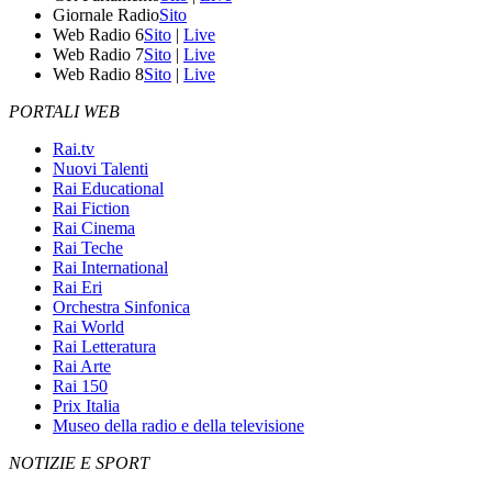
Giornale Radio
Sito
Web Radio 6
Sito
|
Live
Web Radio 7
Sito
|
Live
Web Radio 8
Sito
|
Live
PORTALI WEB
Rai.tv
Nuovi Talenti
Rai Educational
Rai Fiction
Rai Cinema
Rai Teche
Rai International
Rai Eri
Orchestra Sinfonica
Rai World
Rai Letteratura
Rai Arte
Rai 150
Prix Italia
Museo della radio e della televisione
NOTIZIE E SPORT