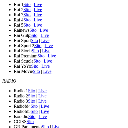
Rai 1
Sito
|
Live
Rai 2
Sito
|
Live
Rai 3
Sito
|
Live
Rai 4
Sito
|
Live
Rai 5
Sito
|
Live
Rainews
Sito
|
Live
Rai Gulp
Sito
|
Live
Rai Sport
Sito
|
Live
Rai Sport 2
Sito
|
Live
Rai Storia
Sito
|
Live
Rai Premium
Sito
|
Live
Rai Scuola
Sito
|
Live
Rai YoYo
Sito
|
Live
Rai Movie
Sito
|
Live
RADIO
Radio 1
Sito
|
Live
Radio 2
Sito
|
Live
Radio 3
Sito
|
Live
Radiofd4
Sito
|
Live
Radiofd5
Sito
|
Live
Isoradio
Sito
|
Live
CCISS
Sito
GR Parlamento
Sito
|
Live