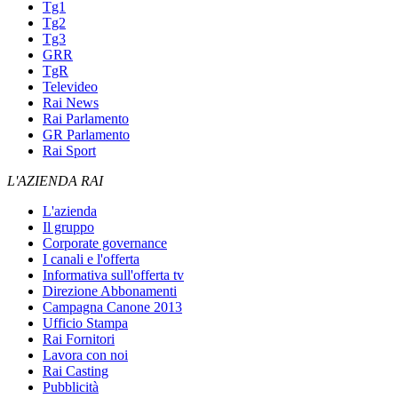
Tg1
Tg2
Tg3
GRR
TgR
Televideo
Rai News
Rai Parlamento
GR Parlamento
Rai Sport
L'AZIENDA RAI
L'azienda
Il gruppo
Corporate governance
I canali e l'offerta
Informativa sull'offerta tv
Direzione Abbonamenti
Campagna Canone 2013
Ufficio Stampa
Rai Fornitori
Lavora con noi
Rai Casting
Pubblicità