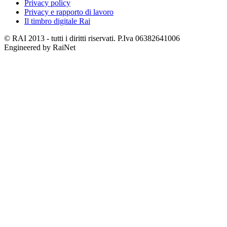
Privacy policy
Privacy e rapporto di lavoro
Il timbro digitale Rai
© RAI 2013 - tutti i diritti riservati. P.Iva 06382641006
Engineered by RaiNet