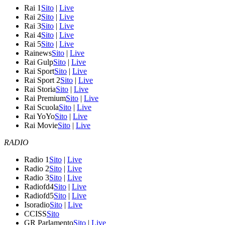
Rai 1
Sito
|
Live
Rai 2
Sito
|
Live
Rai 3
Sito
|
Live
Rai 4
Sito
|
Live
Rai 5
Sito
|
Live
Rainews
Sito
|
Live
Rai Gulp
Sito
|
Live
Rai Sport
Sito
|
Live
Rai Sport 2
Sito
|
Live
Rai Storia
Sito
|
Live
Rai Premium
Sito
|
Live
Rai Scuola
Sito
|
Live
Rai YoYo
Sito
|
Live
Rai Movie
Sito
|
Live
RADIO
Radio 1
Sito
|
Live
Radio 2
Sito
|
Live
Radio 3
Sito
|
Live
Radiofd4
Sito
|
Live
Radiofd5
Sito
|
Live
Isoradio
Sito
|
Live
CCISS
Sito
GR Parlamento
Sito
|
Live