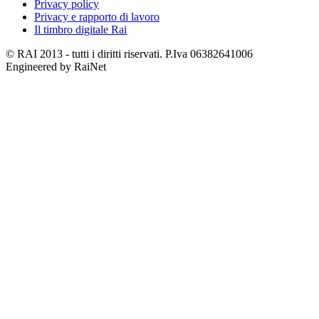
Privacy policy
Privacy e rapporto di lavoro
Il timbro digitale Rai
© RAI 2013 - tutti i diritti riservati. P.Iva 06382641006
Engineered by RaiNet