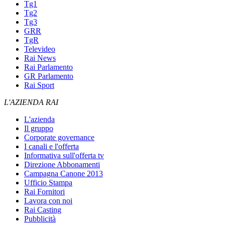
Tg1
Tg2
Tg3
GRR
TgR
Televideo
Rai News
Rai Parlamento
GR Parlamento
Rai Sport
L'AZIENDA RAI
L'azienda
Il gruppo
Corporate governance
I canali e l'offerta
Informativa sull'offerta tv
Direzione Abbonamenti
Campagna Canone 2013
Ufficio Stampa
Rai Fornitori
Lavora con noi
Rai Casting
Pubblicità