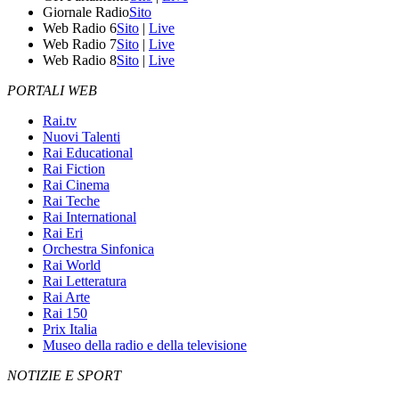
Giornale Radio
Sito
Web Radio 6
Sito
|
Live
Web Radio 7
Sito
|
Live
Web Radio 8
Sito
|
Live
PORTALI WEB
Rai.tv
Nuovi Talenti
Rai Educational
Rai Fiction
Rai Cinema
Rai Teche
Rai International
Rai Eri
Orchestra Sinfonica
Rai World
Rai Letteratura
Rai Arte
Rai 150
Prix Italia
Museo della radio e della televisione
NOTIZIE E SPORT