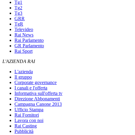
Tg1
Tg2
Tg3
GRR
TgR
Televideo
Rai News
Rai Parlamento
GR Parlamento
Rai Sport
L'AZIENDA RAI
L'azienda
Il gruppo
Corporate governance
I canali e l'offerta
Informativa sull'offerta tv
Direzione Abbonamenti
Campagna Canone 2013
Ufficio Stampa
Rai Fornitori
Lavora con noi
Rai Casting
Pubblicità