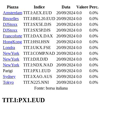
Piazza
Indice
Data
Valore
Perc.
Amsterdam
TIT.I:AEX.EUD
20/09/2024
0.0
0.0%
Bruxelles
TIT.I:BEL20.EUD
20/09/2024
0.0
0.0%
DJStoxx
TIT.I:SX5E.DJS
20/09/2024
0.0
0.0%
DJStoxx
TIT.I:SX5P.DJS
20/09/2024
0.0
0.0%
Francoforte
TIT.I:DAX.DAX
20/09/2024
0.0
0.0%
HongKong
TIT.I:HSI.HSN
20/09/2024
0.0
0.0%
Londra
TIT.I:UKX.FSE
20/09/2024
0.0
0.0%
NewYork
TIT.I:COMP.NAD
20/09/2024
0.0
0.0%
NewYork
TIT.I:DJI.DJD
20/09/2024
0.0
0.0%
NewYork
TIT.I:NDX.NAD
20/09/2024
0.0
0.0%
Parigi
TIT.I:PX1.EUD
20/09/2024
0.0
0.0%
Sydney
TIT.I:XAO.AUS
20/09/2024
0.0
0.0%
Tokyo
TIT.N225.NNI
20/09/2024
0.0
0.0%
Fonte: borsa italiana
TIT.I:PX1.EUD