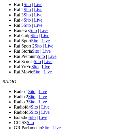
Rai 1
Sito
|
Live
Rai 2
Sito
|
Live
Rai 3
Sito
|
Live
Rai 4
Sito
|
Live
Rai 5
Sito
|
Live
Rainews
Sito
|
Live
Rai Gulp
Sito
|
Live
Rai Sport
Sito
|
Live
Rai Sport 2
Sito
|
Live
Rai Storia
Sito
|
Live
Rai Premium
Sito
|
Live
Rai Scuola
Sito
|
Live
Rai YoYo
Sito
|
Live
Rai Movie
Sito
|
Live
RADIO
Radio 1
Sito
|
Live
Radio 2
Sito
|
Live
Radio 3
Sito
|
Live
Radiofd4
Sito
|
Live
Radiofd5
Sito
|
Live
Isoradio
Sito
|
Live
CCISS
Sito
GR Parlamento
Sito
|
Live