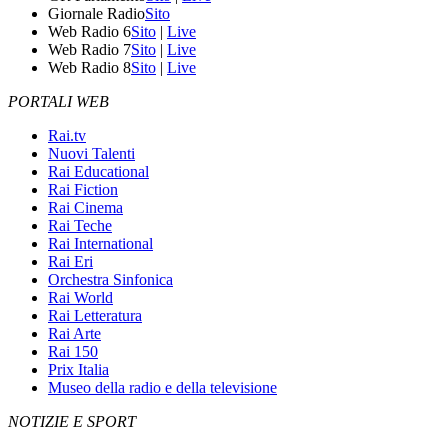
Giornale Radio
Sito
Web Radio 6
Sito
|
Live
Web Radio 7
Sito
|
Live
Web Radio 8
Sito
|
Live
PORTALI WEB
Rai.tv
Nuovi Talenti
Rai Educational
Rai Fiction
Rai Cinema
Rai Teche
Rai International
Rai Eri
Orchestra Sinfonica
Rai World
Rai Letteratura
Rai Arte
Rai 150
Prix Italia
Museo della radio e della televisione
NOTIZIE E SPORT