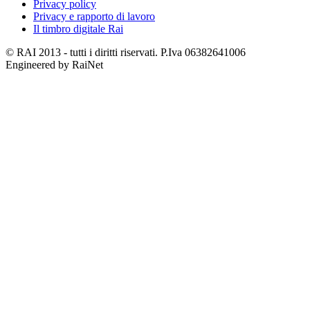
Privacy policy
Privacy e rapporto di lavoro
Il timbro digitale Rai
© RAI 2013 - tutti i diritti riservati. P.Iva 06382641006
Engineered by RaiNet