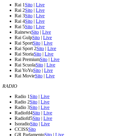
Rai 1
Sito
|
Live
Rai 2
Sito
|
Live
Rai 3
Sito
|
Live
Rai 4
Sito
|
Live
Rai 5
Sito
|
Live
Rainews
Sito
|
Live
Rai Gulp
Sito
|
Live
Rai Sport
Sito
|
Live
Rai Sport 2
Sito
|
Live
Rai Storia
Sito
|
Live
Rai Premium
Sito
|
Live
Rai Scuola
Sito
|
Live
Rai YoYo
Sito
|
Live
Rai Movie
Sito
|
Live
RADIO
Radio 1
Sito
|
Live
Radio 2
Sito
|
Live
Radio 3
Sito
|
Live
Radiofd4
Sito
|
Live
Radiofd5
Sito
|
Live
Isoradio
Sito
|
Live
CCISS
Sito
GR Parlamento
Sito
|
Live