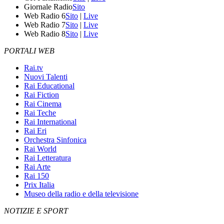
Giornale Radio
Sito
Web Radio 6
Sito
|
Live
Web Radio 7
Sito
|
Live
Web Radio 8
Sito
|
Live
PORTALI WEB
Rai.tv
Nuovi Talenti
Rai Educational
Rai Fiction
Rai Cinema
Rai Teche
Rai International
Rai Eri
Orchestra Sinfonica
Rai World
Rai Letteratura
Rai Arte
Rai 150
Prix Italia
Museo della radio e della televisione
NOTIZIE E SPORT