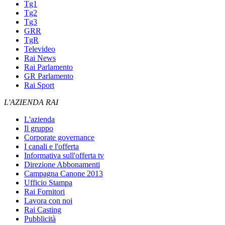
Tg1
Tg2
Tg3
GRR
TgR
Televideo
Rai News
Rai Parlamento
GR Parlamento
Rai Sport
L'AZIENDA RAI
L'azienda
Il gruppo
Corporate governance
I canali e l'offerta
Informativa sull'offerta tv
Direzione Abbonamenti
Campagna Canone 2013
Ufficio Stampa
Rai Fornitori
Lavora con noi
Rai Casting
Pubblicità