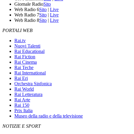
Giornale Radio
Sito
Web Radio 6
Sito
|
Live
Web Radio 7
Sito
|
Live
Web Radio 8
Sito
|
Live
PORTALI WEB
Rai.tv
Nuovi Talenti
Rai Educational
Rai Fiction
Rai Cinema
Rai Teche
Rai International
Rai Eri
Orchestra Sinfonica
Rai World
Rai Letteratura
Rai Arte
Rai 150
Prix Italia
Museo della radio e della televisione
NOTIZIE E SPORT