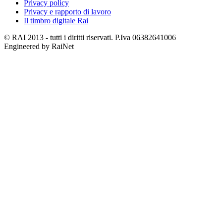
Privacy policy
Privacy e rapporto di lavoro
Il timbro digitale Rai
© RAI 2013 - tutti i diritti riservati. P.Iva 06382641006
Engineered by RaiNet