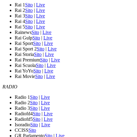
Rai 1
Sito
|
Live
Rai 2
Sito
|
Live
Rai 3
Sito
|
Live
Rai 4
Sito
|
Live
Rai 5
Sito
|
Live
Rainews
Sito
|
Live
Rai Gulp
Sito
|
Live
Rai Sport
Sito
|
Live
Rai Sport 2
Sito
|
Live
Rai Storia
Sito
|
Live
Rai Premium
Sito
|
Live
Rai Scuola
Sito
|
Live
Rai YoYo
Sito
|
Live
Rai Movie
Sito
|
Live
RADIO
Radio 1
Sito
|
Live
Radio 2
Sito
|
Live
Radio 3
Sito
|
Live
Radiofd4
Sito
|
Live
Radiofd5
Sito
|
Live
Isoradio
Sito
|
Live
CCISS
Sito
GR Parlamento
Sito
|
Live