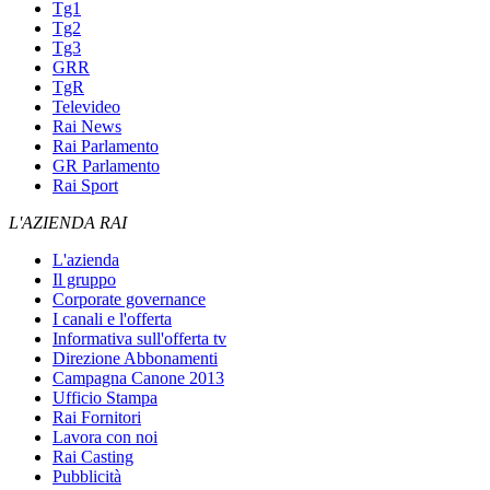
Tg1
Tg2
Tg3
GRR
TgR
Televideo
Rai News
Rai Parlamento
GR Parlamento
Rai Sport
L'AZIENDA RAI
L'azienda
Il gruppo
Corporate governance
I canali e l'offerta
Informativa sull'offerta tv
Direzione Abbonamenti
Campagna Canone 2013
Ufficio Stampa
Rai Fornitori
Lavora con noi
Rai Casting
Pubblicità