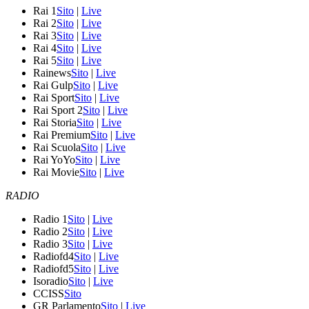
Rai 1
Sito
|
Live
Rai 2
Sito
|
Live
Rai 3
Sito
|
Live
Rai 4
Sito
|
Live
Rai 5
Sito
|
Live
Rainews
Sito
|
Live
Rai Gulp
Sito
|
Live
Rai Sport
Sito
|
Live
Rai Sport 2
Sito
|
Live
Rai Storia
Sito
|
Live
Rai Premium
Sito
|
Live
Rai Scuola
Sito
|
Live
Rai YoYo
Sito
|
Live
Rai Movie
Sito
|
Live
RADIO
Radio 1
Sito
|
Live
Radio 2
Sito
|
Live
Radio 3
Sito
|
Live
Radiofd4
Sito
|
Live
Radiofd5
Sito
|
Live
Isoradio
Sito
|
Live
CCISS
Sito
GR Parlamento
Sito
|
Live