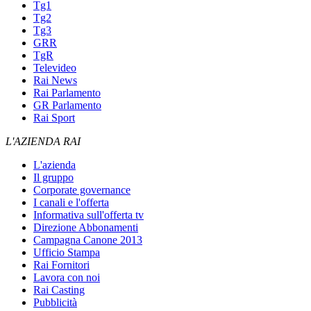
Tg1
Tg2
Tg3
GRR
TgR
Televideo
Rai News
Rai Parlamento
GR Parlamento
Rai Sport
L'AZIENDA RAI
L'azienda
Il gruppo
Corporate governance
I canali e l'offerta
Informativa sull'offerta tv
Direzione Abbonamenti
Campagna Canone 2013
Ufficio Stampa
Rai Fornitori
Lavora con noi
Rai Casting
Pubblicità