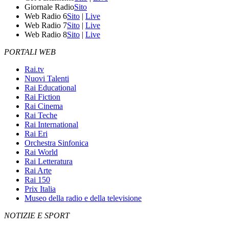
Giornale Radio
Sito
Web Radio 6
Sito
|
Live
Web Radio 7
Sito
|
Live
Web Radio 8
Sito
|
Live
PORTALI WEB
Rai.tv
Nuovi Talenti
Rai Educational
Rai Fiction
Rai Cinema
Rai Teche
Rai International
Rai Eri
Orchestra Sinfonica
Rai World
Rai Letteratura
Rai Arte
Rai 150
Prix Italia
Museo della radio e della televisione
NOTIZIE E SPORT