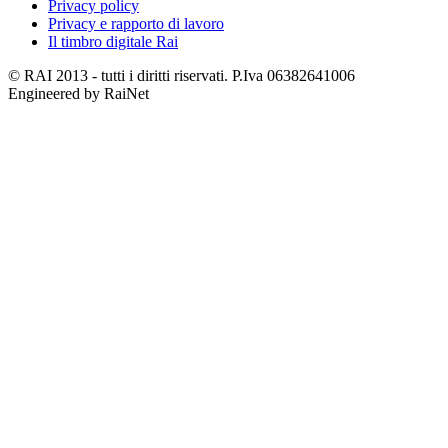
Privacy policy
Privacy e rapporto di lavoro
Il timbro digitale Rai
© RAI 2013 - tutti i diritti riservati. P.Iva 06382641006
Engineered by RaiNet