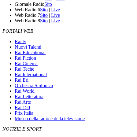
Giornale Radio
Sito
Web Radio 6
Sito
|
Live
Web Radio 7
Sito
|
Live
Web Radio 8
Sito
|
Live
PORTALI WEB
Rai.tv
Nuovi Talenti
Rai Educational
Rai Fiction
Rai Cinema
Rai Teche
Rai International
Rai Eri
Orchestra Sinfonica
Rai World
Rai Letteratura
Rai Arte
Rai 150
Prix Italia
Museo della radio e della televisione
NOTIZIE E SPORT