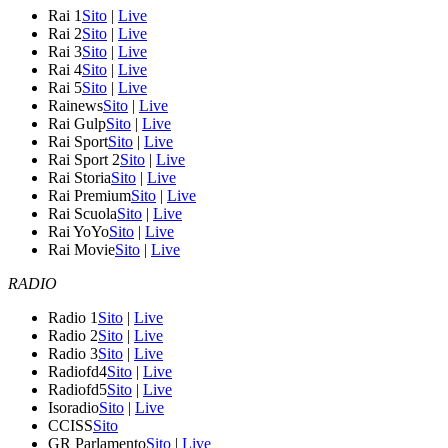
Rai 1
Sito
|
Live
Rai 2
Sito
|
Live
Rai 3
Sito
|
Live
Rai 4
Sito
|
Live
Rai 5
Sito
|
Live
Rainews
Sito
|
Live
Rai Gulp
Sito
|
Live
Rai Sport
Sito
|
Live
Rai Sport 2
Sito
|
Live
Rai Storia
Sito
|
Live
Rai Premium
Sito
|
Live
Rai Scuola
Sito
|
Live
Rai YoYo
Sito
|
Live
Rai Movie
Sito
|
Live
RADIO
Radio 1
Sito
|
Live
Radio 2
Sito
|
Live
Radio 3
Sito
|
Live
Radiofd4
Sito
|
Live
Radiofd5
Sito
|
Live
Isoradio
Sito
|
Live
CCISS
Sito
GR Parlamento
Sito
|
Live