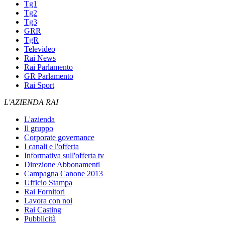
Tg1
Tg2
Tg3
GRR
TgR
Televideo
Rai News
Rai Parlamento
GR Parlamento
Rai Sport
L'AZIENDA RAI
L'azienda
Il gruppo
Corporate governance
I canali e l'offerta
Informativa sull'offerta tv
Direzione Abbonamenti
Campagna Canone 2013
Ufficio Stampa
Rai Fornitori
Lavora con noi
Rai Casting
Pubblicità