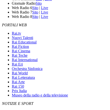
Giornale Radio
Sito
Web Radio 6
Sito
|
Live
Web Radio 7
Sito
|
Live
Web Radio 8
Sito
|
Live
PORTALI WEB
Rai.tv
Nuovi Talenti
Rai Educational
Rai Fiction
Rai Cinema
Rai Teche
Rai International
Rai Eri
Orchestra Sinfonica
Rai World
Rai Letteratura
Rai Arte
Rai 150
Prix Italia
Museo della radio e della televisione
NOTIZIE E SPORT