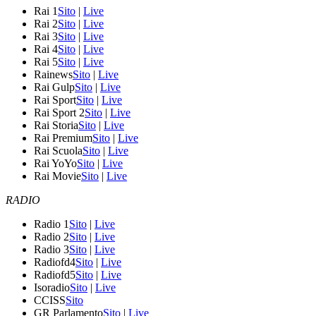
Rai 1
Sito
|
Live
Rai 2
Sito
|
Live
Rai 3
Sito
|
Live
Rai 4
Sito
|
Live
Rai 5
Sito
|
Live
Rainews
Sito
|
Live
Rai Gulp
Sito
|
Live
Rai Sport
Sito
|
Live
Rai Sport 2
Sito
|
Live
Rai Storia
Sito
|
Live
Rai Premium
Sito
|
Live
Rai Scuola
Sito
|
Live
Rai YoYo
Sito
|
Live
Rai Movie
Sito
|
Live
RADIO
Radio 1
Sito
|
Live
Radio 2
Sito
|
Live
Radio 3
Sito
|
Live
Radiofd4
Sito
|
Live
Radiofd5
Sito
|
Live
Isoradio
Sito
|
Live
CCISS
Sito
GR Parlamento
Sito
|
Live