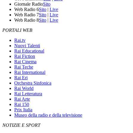
Giornale Radio
Sito
Web Radio 6
Sito
|
Live
Web Radio 7
Sito
|
Live
Web Radio 8
Sito
|
Live
PORTALI WEB
Rai.tv
Nuovi Talenti
Rai Educational
Rai Fiction
Rai Cinema
Rai Teche
Rai International
Rai Eri
Orchestra Sinfonica
Rai World
Rai Letteratura
Rai Arte
Rai 150
Prix Italia
Museo della radio e della televisione
NOTIZIE E SPORT