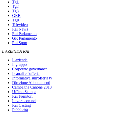
Tg1
Tg2
Tg3
GRR
TgR
Televideo
Rai News
Rai Parlamento
GR Parlamento
Rai Sport
L'AZIENDA RAI
L'azienda
Il gruppo
Corporate governance
I canali e l'offerta
Informativa sull'offerta tv
Direzione Abbonamenti
Campagna Canone 2013
Ufficio Stampa
Rai Fornitori
Lavora con noi
Rai Casting
Pubblicità