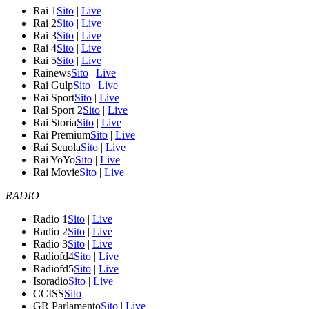
Rai 1
Sito
|
Live
Rai 2
Sito
|
Live
Rai 3
Sito
|
Live
Rai 4
Sito
|
Live
Rai 5
Sito
|
Live
Rainews
Sito
|
Live
Rai Gulp
Sito
|
Live
Rai Sport
Sito
|
Live
Rai Sport 2
Sito
|
Live
Rai Storia
Sito
|
Live
Rai Premium
Sito
|
Live
Rai Scuola
Sito
|
Live
Rai YoYo
Sito
|
Live
Rai Movie
Sito
|
Live
RADIO
Radio 1
Sito
|
Live
Radio 2
Sito
|
Live
Radio 3
Sito
|
Live
Radiofd4
Sito
|
Live
Radiofd5
Sito
|
Live
Isoradio
Sito
|
Live
CCISS
Sito
GR Parlamento
Sito
|
Live