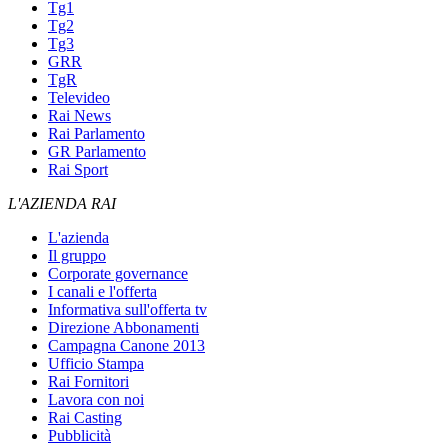
Tg1
Tg2
Tg3
GRR
TgR
Televideo
Rai News
Rai Parlamento
GR Parlamento
Rai Sport
L'AZIENDA RAI
L'azienda
Il gruppo
Corporate governance
I canali e l'offerta
Informativa sull'offerta tv
Direzione Abbonamenti
Campagna Canone 2013
Ufficio Stampa
Rai Fornitori
Lavora con noi
Rai Casting
Pubblicità