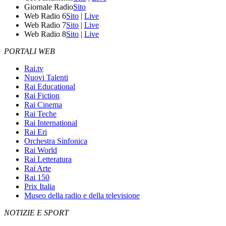
Giornale Radio
Sito
Web Radio 6
Sito
|
Live
Web Radio 7
Sito
|
Live
Web Radio 8
Sito
|
Live
PORTALI WEB
Rai.tv
Nuovi Talenti
Rai Educational
Rai Fiction
Rai Cinema
Rai Teche
Rai International
Rai Eri
Orchestra Sinfonica
Rai World
Rai Letteratura
Rai Arte
Rai 150
Prix Italia
Museo della radio e della televisione
NOTIZIE E SPORT