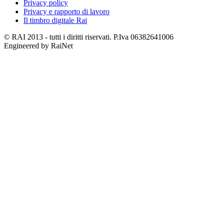
Privacy policy
Privacy e rapporto di lavoro
Il timbro digitale Rai
© RAI 2013 - tutti i diritti riservati. P.Iva 06382641006
Engineered by RaiNet