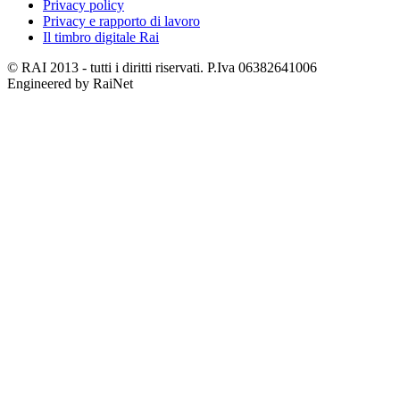
Privacy policy
Privacy e rapporto di lavoro
Il timbro digitale Rai
© RAI 2013 - tutti i diritti riservati. P.Iva 06382641006
Engineered by RaiNet