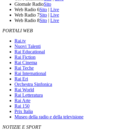
Giornale Radio
Sito
Web Radio 6
Sito
|
Live
Web Radio 7
Sito
|
Live
Web Radio 8
Sito
|
Live
PORTALI WEB
Rai.tv
Nuovi Talenti
Rai Educational
Rai Fiction
Rai Cinema
Rai Teche
Rai International
Rai Eri
Orchestra Sinfonica
Rai World
Rai Letteratura
Rai Arte
Rai 150
Prix Italia
Museo della radio e della televisione
NOTIZIE E SPORT