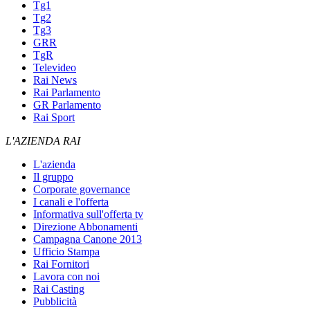
Tg1
Tg2
Tg3
GRR
TgR
Televideo
Rai News
Rai Parlamento
GR Parlamento
Rai Sport
L'AZIENDA RAI
L'azienda
Il gruppo
Corporate governance
I canali e l'offerta
Informativa sull'offerta tv
Direzione Abbonamenti
Campagna Canone 2013
Ufficio Stampa
Rai Fornitori
Lavora con noi
Rai Casting
Pubblicità