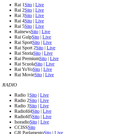
Rai 1
Sito
|
Live
Rai 2
Sito
|
Live
Rai 3
Sito
|
Live
Rai 4
Sito
|
Live
Rai 5
Sito
|
Live
Rainews
Sito
|
Live
Rai Gulp
Sito
|
Live
Rai Sport
Sito
|
Live
Rai Sport 2
Sito
|
Live
Rai Storia
Sito
|
Live
Rai Premium
Sito
|
Live
Rai Scuola
Sito
|
Live
Rai YoYo
Sito
|
Live
Rai Movie
Sito
|
Live
RADIO
Radio 1
Sito
|
Live
Radio 2
Sito
|
Live
Radio 3
Sito
|
Live
Radiofd4
Sito
|
Live
Radiofd5
Sito
|
Live
Isoradio
Sito
|
Live
CCISS
Sito
GR Parlamento
Sito
|
Live