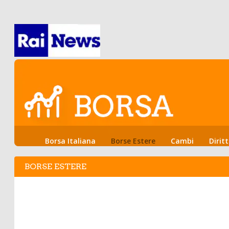
Borsa Italiana
Borse Estere
Cambi
Diritt
Warrants
BORSE ESTERE