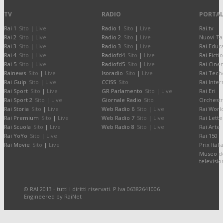
TV
RADIO
PORTAL
Rai 1
Sito
|
Live
Radio 1
Sito
|
Live
Rai.tv
Rai 2
Sito
|
Live
Radio 2
Sito
|
Live
Nuovi Ta
Rai 3
Sito
|
Live
Radio 3
Sito
|
Live
Rai Educ
Rai 4
Sito
|
Live
Radiofd4
Sito
|
Live
Rai Ficti
Rai 5
Sito
|
Live
Radiofd5
Sito
|
Live
Rai Cine
Rainews
Sito
|
Live
Isoradio
Sito
|
Live
Rai Tech
Rai Gulp
Sito
|
Live
CCISS
Sito
Rai Inter
Rai Sport
Sito
|
Live
GR Parlamento
Sito
|
Live
Rai Eri
Rai Sport 2
Sito
|
Live
Giornale Radio
Sito
Orchestr
Rai Storia
Sito
|
Live
Web Radio 6
Sito
|
Live
Rai Worl
Rai Premium
Sito
|
Live
Web Radio 7
Sito
|
Live
Rai Lette
Rai Scuola
Sito
|
Live
Web Radio 8
Sito
|
Live
Rai Arte
Rai YoYo
Sito
|
Live
Rai 150
Rai Movie
Sito
|
Live
Prix Itali
Museo de
televisi
© RAI 2013 - tutti i diritti riservati. P.Iva 06382641006
Engineered by RaiNet