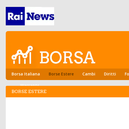
Borsa Italiana
Borse Estere
Cambi
Diritti
Fo
Warrants
BORSE ESTERE