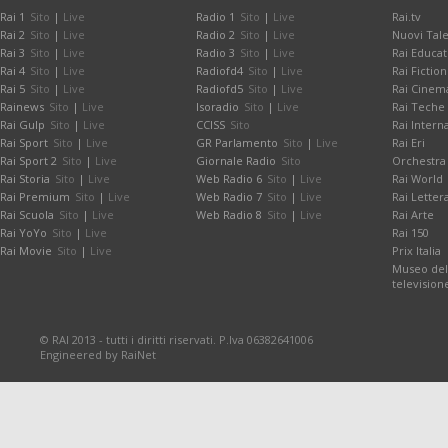
Rai 1
Sito
|
Live
Radio 1
Sito
|
Live
Rai.tv
Rai 2
Sito
|
Live
Radio 2
Sito
|
Live
Nuovi Tale
Rai 3
Sito
|
Live
Radio 3
Sito
|
Live
Rai Educat
Rai 4
Sito
|
Live
Radiofd4
Sito
|
Live
Rai Fiction
Rai 5
Sito
|
Live
Radiofd5
Sito
|
Live
Rai Cinem
Rainews
Sito
|
Live
Isoradio
Sito
|
Live
Rai Teche
Rai Gulp
Sito
|
Live
CCISS
Sito
Rai Intern
Rai Sport
Sito
|
Live
GR Parlamento
Sito
|
Live
Rai Eri
Rai Sport 2
Sito
|
Live
Giornale Radio
Sito
Orchestra 
Rai Storia
Sito
|
Live
Web Radio 6
Sito
|
Live
Rai World
Rai Premium
Sito
|
Live
Web Radio 7
Sito
|
Live
Rai Letter
Rai Scuola
Sito
|
Live
Web Radio 8
Sito
|
Live
Rai Arte
Rai YoYo
Sito
|
Live
Rai 150
Rai Movie
Sito
|
Live
Prix Italia
Museo dell
television
© RAI 2013 - tutti i diritti riservati. P.Iva 06382641006
Engineered by RaiNet