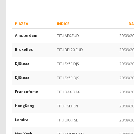
PIAZZA
INDICE
DA
Amsterdam
TIT.I:AEX.EUD
20/09/2
Bruxelles
TIT.I:BEL20.EUD
20/09/2
DJStoxx
TIT.I:SX5E.DJS
20/09/2
DJStoxx
TIT.I:SX5P.DJS
20/09/2
Francoforte
TIT.I:DAX.DAX
20/09/2
HongKong
TIT.I:HSI.HSN
20/09/2
Londra
TIT.I:UKX.FSE
20/09/2
NewYork