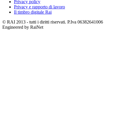
Privacy policy
Privacy e rapporto di lavoro
Il timbro digitale Rai
© RAI 2013 - tutti i diritti riservati. P.Iva 06382641006
Engineered by RaiNet