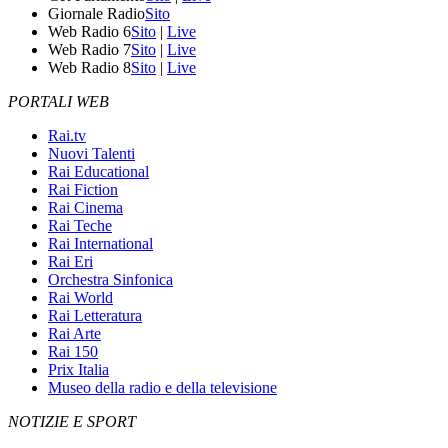
Giornale Radio
Sito
Web Radio 6
Sito
|
Live
Web Radio 7
Sito
|
Live
Web Radio 8
Sito
|
Live
PORTALI WEB
Rai.tv
Nuovi Talenti
Rai Educational
Rai Fiction
Rai Cinema
Rai Teche
Rai International
Rai Eri
Orchestra Sinfonica
Rai World
Rai Letteratura
Rai Arte
Rai 150
Prix Italia
Museo della radio e della televisione
NOTIZIE E SPORT