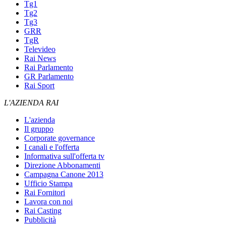
Tg1
Tg2
Tg3
GRR
TgR
Televideo
Rai News
Rai Parlamento
GR Parlamento
Rai Sport
L'AZIENDA RAI
L'azienda
Il gruppo
Corporate governance
I canali e l'offerta
Informativa sull'offerta tv
Direzione Abbonamenti
Campagna Canone 2013
Ufficio Stampa
Rai Fornitori
Lavora con noi
Rai Casting
Pubblicità