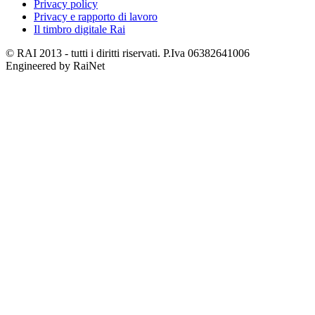
Privacy policy
Privacy e rapporto di lavoro
Il timbro digitale Rai
© RAI 2013 - tutti i diritti riservati. P.Iva 06382641006
Engineered by RaiNet