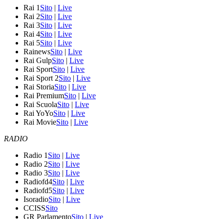
Rai 1
Sito
|
Live
Rai 2
Sito
|
Live
Rai 3
Sito
|
Live
Rai 4
Sito
|
Live
Rai 5
Sito
|
Live
Rainews
Sito
|
Live
Rai Gulp
Sito
|
Live
Rai Sport
Sito
|
Live
Rai Sport 2
Sito
|
Live
Rai Storia
Sito
|
Live
Rai Premium
Sito
|
Live
Rai Scuola
Sito
|
Live
Rai YoYo
Sito
|
Live
Rai Movie
Sito
|
Live
RADIO
Radio 1
Sito
|
Live
Radio 2
Sito
|
Live
Radio 3
Sito
|
Live
Radiofd4
Sito
|
Live
Radiofd5
Sito
|
Live
Isoradio
Sito
|
Live
CCISS
Sito
GR Parlamento
Sito
|
Live