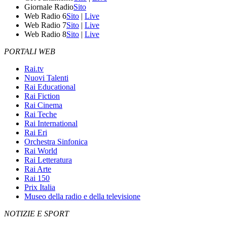
Giornale Radio
Sito
Web Radio 6
Sito
|
Live
Web Radio 7
Sito
|
Live
Web Radio 8
Sito
|
Live
PORTALI WEB
Rai.tv
Nuovi Talenti
Rai Educational
Rai Fiction
Rai Cinema
Rai Teche
Rai International
Rai Eri
Orchestra Sinfonica
Rai World
Rai Letteratura
Rai Arte
Rai 150
Prix Italia
Museo della radio e della televisione
NOTIZIE E SPORT