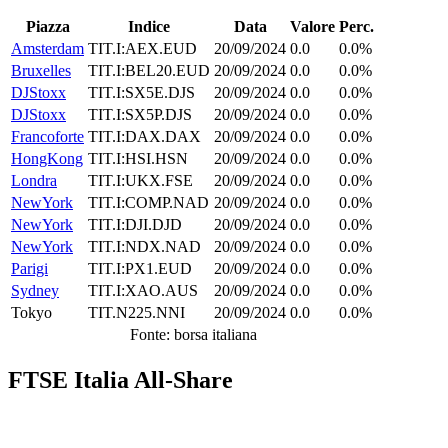
Piazza
Indice
Data
Valore
Perc.
Amsterdam
TIT.I:AEX.EUD
20/09/2024
0.0
0.0%
Bruxelles
TIT.I:BEL20.EUD
20/09/2024
0.0
0.0%
DJStoxx
TIT.I:SX5E.DJS
20/09/2024
0.0
0.0%
DJStoxx
TIT.I:SX5P.DJS
20/09/2024
0.0
0.0%
Francoforte
TIT.I:DAX.DAX
20/09/2024
0.0
0.0%
HongKong
TIT.I:HSI.HSN
20/09/2024
0.0
0.0%
Londra
TIT.I:UKX.FSE
20/09/2024
0.0
0.0%
NewYork
TIT.I:COMP.NAD
20/09/2024
0.0
0.0%
NewYork
TIT.I:DJI.DJD
20/09/2024
0.0
0.0%
NewYork
TIT.I:NDX.NAD
20/09/2024
0.0
0.0%
Parigi
TIT.I:PX1.EUD
20/09/2024
0.0
0.0%
Sydney
TIT.I:XAO.AUS
20/09/2024
0.0
0.0%
Tokyo
TIT.N225.NNI
20/09/2024
0.0
0.0%
Fonte: borsa italiana
FTSE Italia All-Share