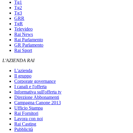
Tg1
Tg2
Tg3
GRR
TgR
Televideo
Rai News
Rai Parlamento
GR Parlamento
Rai Sport
L'AZIENDA RAI
L'azienda
Il gruppo
Corporate governance
I canali e l'offerta
Informativa sull'offerta tv
Direzione Abbonamenti
Campagna Canone 2013
Ufficio Stampa
Rai Fornitori
Lavora con noi
Rai Casting
Pubblicità