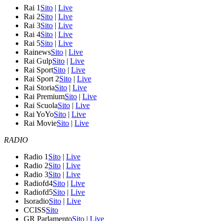
Rai 1
Sito
|
Live
Rai 2
Sito
|
Live
Rai 3
Sito
|
Live
Rai 4
Sito
|
Live
Rai 5
Sito
|
Live
Rainews
Sito
|
Live
Rai Gulp
Sito
|
Live
Rai Sport
Sito
|
Live
Rai Sport 2
Sito
|
Live
Rai Storia
Sito
|
Live
Rai Premium
Sito
|
Live
Rai Scuola
Sito
|
Live
Rai YoYo
Sito
|
Live
Rai Movie
Sito
|
Live
RADIO
Radio 1
Sito
|
Live
Radio 2
Sito
|
Live
Radio 3
Sito
|
Live
Radiofd4
Sito
|
Live
Radiofd5
Sito
|
Live
Isoradio
Sito
|
Live
CCISS
Sito
GR Parlamento
Sito
|
Live