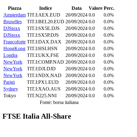
Piazza
Indice
Data
Valore
Perc.
Amsterdam
TIT.I:AEX.EUD
20/09/2024
0.0
0.0%
Bruxelles
TIT.I:BEL20.EUD
20/09/2024
0.0
0.0%
DJStoxx
TIT.I:SX5E.DJS
20/09/2024
0.0
0.0%
DJStoxx
TIT.I:SX5P.DJS
20/09/2024
0.0
0.0%
Francoforte
TIT.I:DAX.DAX
20/09/2024
0.0
0.0%
HongKong
TIT.I:HSI.HSN
20/09/2024
0.0
0.0%
Londra
TIT.I:UKX.FSE
20/09/2024
0.0
0.0%
NewYork
TIT.I:COMP.NAD
20/09/2024
0.0
0.0%
NewYork
TIT.I:DJI.DJD
20/09/2024
0.0
0.0%
NewYork
TIT.I:NDX.NAD
20/09/2024
0.0
0.0%
Parigi
TIT.I:PX1.EUD
20/09/2024
0.0
0.0%
Sydney
TIT.I:XAO.AUS
20/09/2024
0.0
0.0%
Tokyo
TIT.N225.NNI
20/09/2024
0.0
0.0%
Fonte: borsa italiana
FTSE Italia All-Share