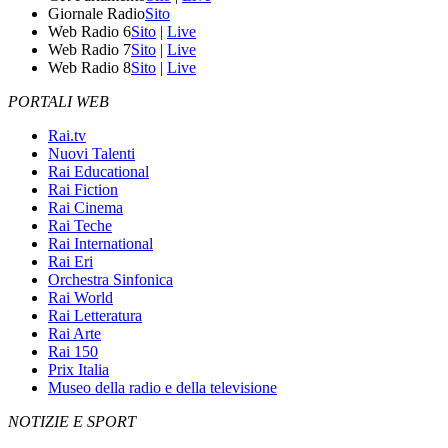
Giornale Radio
Sito
Web Radio 6
Sito
|
Live
Web Radio 7
Sito
|
Live
Web Radio 8
Sito
|
Live
PORTALI WEB
Rai.tv
Nuovi Talenti
Rai Educational
Rai Fiction
Rai Cinema
Rai Teche
Rai International
Rai Eri
Orchestra Sinfonica
Rai World
Rai Letteratura
Rai Arte
Rai 150
Prix Italia
Museo della radio e della televisione
NOTIZIE E SPORT