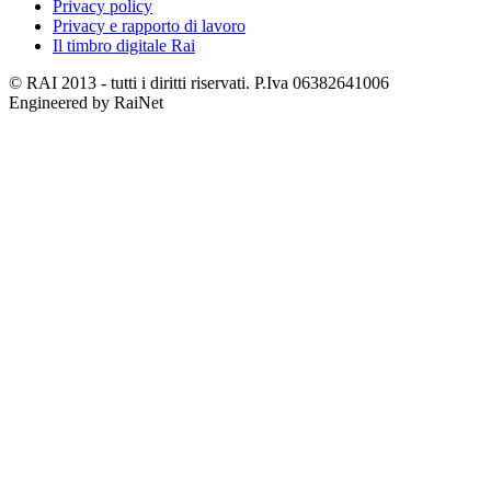
Privacy policy
Privacy e rapporto di lavoro
Il timbro digitale Rai
© RAI 2013 - tutti i diritti riservati. P.Iva 06382641006
Engineered by RaiNet