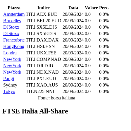
Piazza
Indice
Data
Valore
Perc.
Amsterdam
TIT.I:AEX.EUD
20/09/2024
0.0
0.0%
Bruxelles
TIT.I:BEL20.EUD
20/09/2024
0.0
0.0%
DJStoxx
TIT.I:SX5E.DJS
20/09/2024
0.0
0.0%
DJStoxx
TIT.I:SX5P.DJS
20/09/2024
0.0
0.0%
Francoforte
TIT.I:DAX.DAX
20/09/2024
0.0
0.0%
HongKong
TIT.I:HSI.HSN
20/09/2024
0.0
0.0%
Londra
TIT.I:UKX.FSE
20/09/2024
0.0
0.0%
NewYork
TIT.I:COMP.NAD
20/09/2024
0.0
0.0%
NewYork
TIT.I:DJI.DJD
20/09/2024
0.0
0.0%
NewYork
TIT.I:NDX.NAD
20/09/2024
0.0
0.0%
Parigi
TIT.I:PX1.EUD
20/09/2024
0.0
0.0%
Sydney
TIT.I:XAO.AUS
20/09/2024
0.0
0.0%
Tokyo
TIT.N225.NNI
20/09/2024
0.0
0.0%
Fonte: borsa italiana
FTSE Italia All-Share