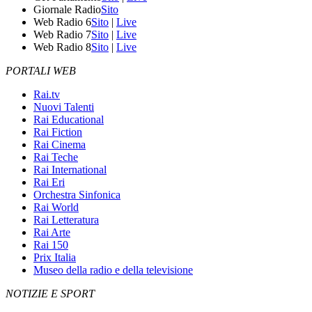
Giornale Radio
Sito
Web Radio 6
Sito
|
Live
Web Radio 7
Sito
|
Live
Web Radio 8
Sito
|
Live
PORTALI WEB
Rai.tv
Nuovi Talenti
Rai Educational
Rai Fiction
Rai Cinema
Rai Teche
Rai International
Rai Eri
Orchestra Sinfonica
Rai World
Rai Letteratura
Rai Arte
Rai 150
Prix Italia
Museo della radio e della televisione
NOTIZIE E SPORT