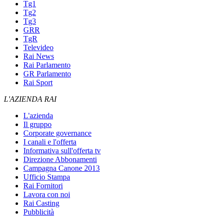
Tg1
Tg2
Tg3
GRR
TgR
Televideo
Rai News
Rai Parlamento
GR Parlamento
Rai Sport
L'AZIENDA RAI
L'azienda
Il gruppo
Corporate governance
I canali e l'offerta
Informativa sull'offerta tv
Direzione Abbonamenti
Campagna Canone 2013
Ufficio Stampa
Rai Fornitori
Lavora con noi
Rai Casting
Pubblicità