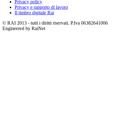
Privacy policy
Privacy e rapporto di lavoro
Il timbro digitale Rai
© RAI 2013 - tutti i diritti riservati. P.Iva 06382641006
Engineered by RaiNet