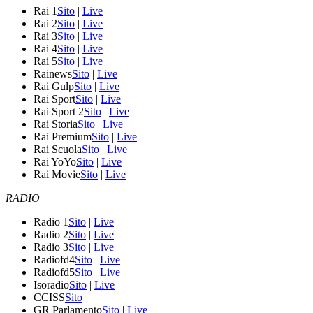
Rai 1
Sito
|
Live
Rai 2
Sito
|
Live
Rai 3
Sito
|
Live
Rai 4
Sito
|
Live
Rai 5
Sito
|
Live
Rainews
Sito
|
Live
Rai Gulp
Sito
|
Live
Rai Sport
Sito
|
Live
Rai Sport 2
Sito
|
Live
Rai Storia
Sito
|
Live
Rai Premium
Sito
|
Live
Rai Scuola
Sito
|
Live
Rai YoYo
Sito
|
Live
Rai Movie
Sito
|
Live
RADIO
Radio 1
Sito
|
Live
Radio 2
Sito
|
Live
Radio 3
Sito
|
Live
Radiofd4
Sito
|
Live
Radiofd5
Sito
|
Live
Isoradio
Sito
|
Live
CCISS
Sito
GR Parlamento
Sito
|
Live