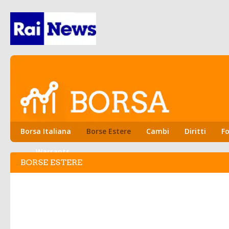
Borsa Italiana
Borse Estere
Cambi
Diritti
Fo
Warrants
BORSE ESTERE