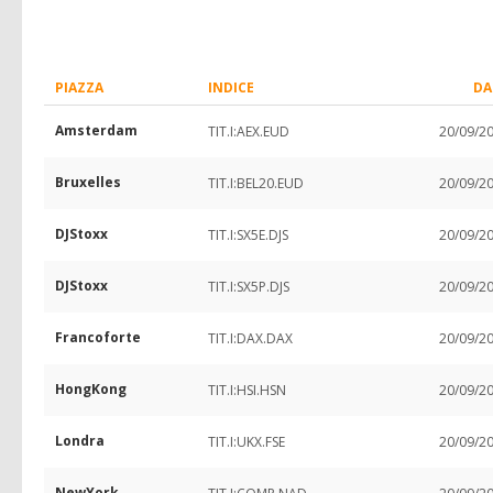
PIAZZA
INDICE
DA
Amsterdam
TIT.I:AEX.EUD
20/09/2
Bruxelles
TIT.I:BEL20.EUD
20/09/2
DJStoxx
TIT.I:SX5E.DJS
20/09/2
DJStoxx
TIT.I:SX5P.DJS
20/09/2
Francoforte
TIT.I:DAX.DAX
20/09/2
HongKong
TIT.I:HSI.HSN
20/09/2
Londra
TIT.I:UKX.FSE
20/09/2
NewYork