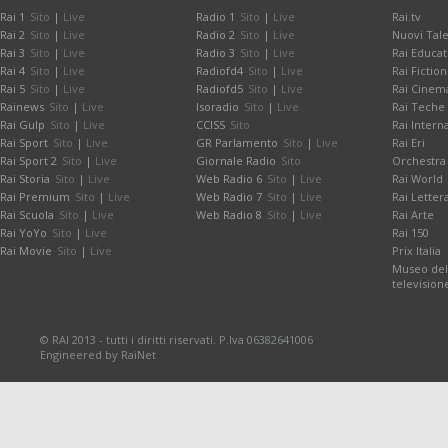
Rai 1
Sito
|
Live
Radio 1
Sito
|
Live
Rai.tv
Rai 2
Sito
|
Live
Radio 2
Sito
|
Live
Nuovi Tale
Rai 3
Sito
|
Live
Radio 3
Sito
|
Live
Rai Educat
Rai 4
Sito
|
Live
Radiofd4
Sito
|
Live
Rai Fiction
Rai 5
Sito
|
Live
Radiofd5
Sito
|
Live
Rai Cinem
Rainews
Sito
|
Live
Isoradio
Sito
|
Live
Rai Teche
Rai Gulp
Sito
|
Live
CCISS
Sito
Rai Intern
Rai Sport
Sito
|
Live
GR Parlamento
Sito
|
Live
Rai Eri
Rai Sport 2
Sito
|
Live
Giornale Radio
Sito
Orchestra 
Rai Storia
Sito
|
Live
Web Radio 6
Sito
|
Live
Rai World
Rai Premium
Sito
|
Live
Web Radio 7
Sito
|
Live
Rai Letter
Rai Scuola
Sito
|
Live
Web Radio 8
Sito
|
Live
Rai Arte
Rai YoYo
Sito
|
Live
Rai 150
Rai Movie
Sito
|
Live
Prix Italia
Museo dell
television
© RAI 2013 - tutti i diritti riservati. P.Iva 06382641006
Engineered by RaiNet