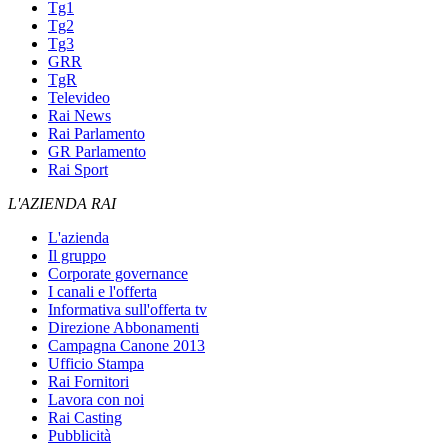
Tg1
Tg2
Tg3
GRR
TgR
Televideo
Rai News
Rai Parlamento
GR Parlamento
Rai Sport
L'AZIENDA RAI
L'azienda
Il gruppo
Corporate governance
I canali e l'offerta
Informativa sull'offerta tv
Direzione Abbonamenti
Campagna Canone 2013
Ufficio Stampa
Rai Fornitori
Lavora con noi
Rai Casting
Pubblicità