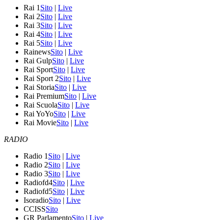
Rai 1
Sito
|
Live
Rai 2
Sito
|
Live
Rai 3
Sito
|
Live
Rai 4
Sito
|
Live
Rai 5
Sito
|
Live
Rainews
Sito
|
Live
Rai Gulp
Sito
|
Live
Rai Sport
Sito
|
Live
Rai Sport 2
Sito
|
Live
Rai Storia
Sito
|
Live
Rai Premium
Sito
|
Live
Rai Scuola
Sito
|
Live
Rai YoYo
Sito
|
Live
Rai Movie
Sito
|
Live
RADIO
Radio 1
Sito
|
Live
Radio 2
Sito
|
Live
Radio 3
Sito
|
Live
Radiofd4
Sito
|
Live
Radiofd5
Sito
|
Live
Isoradio
Sito
|
Live
CCISS
Sito
GR Parlamento
Sito
|
Live