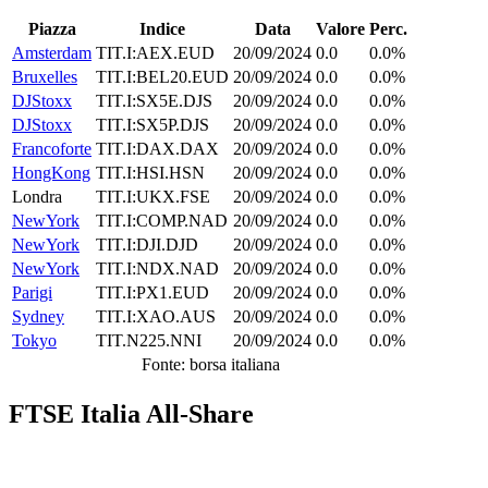
Piazza
Indice
Data
Valore
Perc.
Amsterdam
TIT.I:AEX.EUD
20/09/2024
0.0
0.0%
Bruxelles
TIT.I:BEL20.EUD
20/09/2024
0.0
0.0%
DJStoxx
TIT.I:SX5E.DJS
20/09/2024
0.0
0.0%
DJStoxx
TIT.I:SX5P.DJS
20/09/2024
0.0
0.0%
Francoforte
TIT.I:DAX.DAX
20/09/2024
0.0
0.0%
HongKong
TIT.I:HSI.HSN
20/09/2024
0.0
0.0%
Londra
TIT.I:UKX.FSE
20/09/2024
0.0
0.0%
NewYork
TIT.I:COMP.NAD
20/09/2024
0.0
0.0%
NewYork
TIT.I:DJI.DJD
20/09/2024
0.0
0.0%
NewYork
TIT.I:NDX.NAD
20/09/2024
0.0
0.0%
Parigi
TIT.I:PX1.EUD
20/09/2024
0.0
0.0%
Sydney
TIT.I:XAO.AUS
20/09/2024
0.0
0.0%
Tokyo
TIT.N225.NNI
20/09/2024
0.0
0.0%
Fonte: borsa italiana
FTSE Italia All-Share