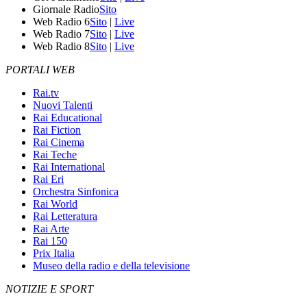
Giornale Radio
Sito
Web Radio 6
Sito
|
Live
Web Radio 7
Sito
|
Live
Web Radio 8
Sito
|
Live
PORTALI WEB
Rai.tv
Nuovi Talenti
Rai Educational
Rai Fiction
Rai Cinema
Rai Teche
Rai International
Rai Eri
Orchestra Sinfonica
Rai World
Rai Letteratura
Rai Arte
Rai 150
Prix Italia
Museo della radio e della televisione
NOTIZIE E SPORT