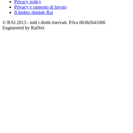
Privacy policy
Privacy e rapporto di lavoro
Il timbro digitale Rai
© RAI 2013 - tutti i diritti riservati. P.Iva 06382641006
Engineered by RaiNet