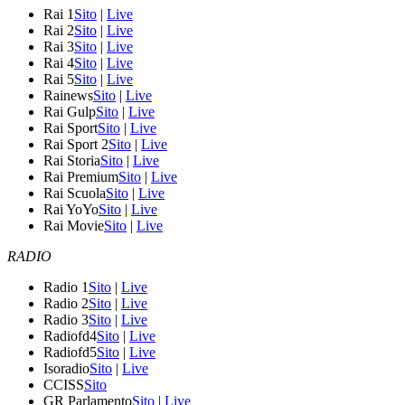
Rai 1
Sito
|
Live
Rai 2
Sito
|
Live
Rai 3
Sito
|
Live
Rai 4
Sito
|
Live
Rai 5
Sito
|
Live
Rainews
Sito
|
Live
Rai Gulp
Sito
|
Live
Rai Sport
Sito
|
Live
Rai Sport 2
Sito
|
Live
Rai Storia
Sito
|
Live
Rai Premium
Sito
|
Live
Rai Scuola
Sito
|
Live
Rai YoYo
Sito
|
Live
Rai Movie
Sito
|
Live
RADIO
Radio 1
Sito
|
Live
Radio 2
Sito
|
Live
Radio 3
Sito
|
Live
Radiofd4
Sito
|
Live
Radiofd5
Sito
|
Live
Isoradio
Sito
|
Live
CCISS
Sito
GR Parlamento
Sito
|
Live