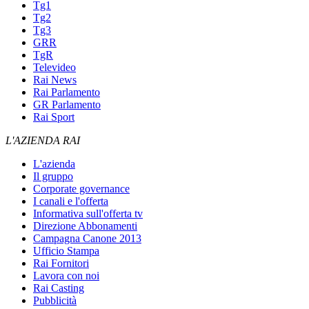
Tg1
Tg2
Tg3
GRR
TgR
Televideo
Rai News
Rai Parlamento
GR Parlamento
Rai Sport
L'AZIENDA RAI
L'azienda
Il gruppo
Corporate governance
I canali e l'offerta
Informativa sull'offerta tv
Direzione Abbonamenti
Campagna Canone 2013
Ufficio Stampa
Rai Fornitori
Lavora con noi
Rai Casting
Pubblicità