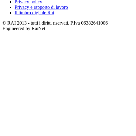
Privacy policy
Privacy e rapporto di lavoro
Il timbro digitale Rai
© RAI 2013 - tutti i diritti riservati. P.Iva 06382641006
Engineered by RaiNet