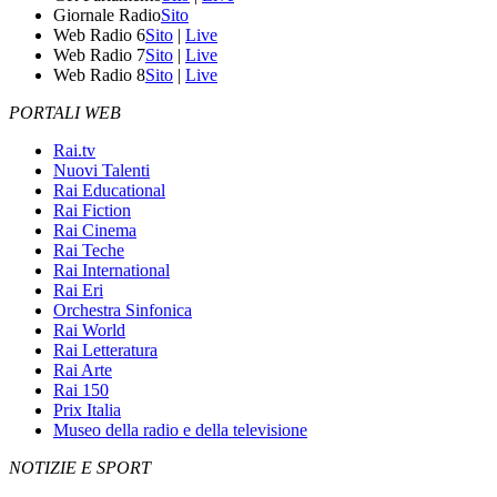
Giornale Radio
Sito
Web Radio 6
Sito
|
Live
Web Radio 7
Sito
|
Live
Web Radio 8
Sito
|
Live
PORTALI WEB
Rai.tv
Nuovi Talenti
Rai Educational
Rai Fiction
Rai Cinema
Rai Teche
Rai International
Rai Eri
Orchestra Sinfonica
Rai World
Rai Letteratura
Rai Arte
Rai 150
Prix Italia
Museo della radio e della televisione
NOTIZIE E SPORT