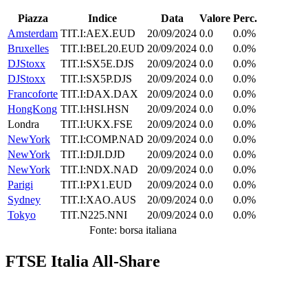
Piazza
Indice
Data
Valore
Perc.
Amsterdam
TIT.I:AEX.EUD
20/09/2024
0.0
0.0%
Bruxelles
TIT.I:BEL20.EUD
20/09/2024
0.0
0.0%
DJStoxx
TIT.I:SX5E.DJS
20/09/2024
0.0
0.0%
DJStoxx
TIT.I:SX5P.DJS
20/09/2024
0.0
0.0%
Francoforte
TIT.I:DAX.DAX
20/09/2024
0.0
0.0%
HongKong
TIT.I:HSI.HSN
20/09/2024
0.0
0.0%
Londra
TIT.I:UKX.FSE
20/09/2024
0.0
0.0%
NewYork
TIT.I:COMP.NAD
20/09/2024
0.0
0.0%
NewYork
TIT.I:DJI.DJD
20/09/2024
0.0
0.0%
NewYork
TIT.I:NDX.NAD
20/09/2024
0.0
0.0%
Parigi
TIT.I:PX1.EUD
20/09/2024
0.0
0.0%
Sydney
TIT.I:XAO.AUS
20/09/2024
0.0
0.0%
Tokyo
TIT.N225.NNI
20/09/2024
0.0
0.0%
Fonte: borsa italiana
FTSE Italia All-Share