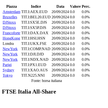
Piazza
Indice
Data
Valore
Perc.
Amsterdam
TIT.I:AEX.EUD
20/09/2024
0.0
0.0%
Bruxelles
TIT.I:BEL20.EUD
20/09/2024
0.0
0.0%
DJStoxx
TIT.I:SX5E.DJS
20/09/2024
0.0
0.0%
DJStoxx
TIT.I:SX5P.DJS
20/09/2024
0.0
0.0%
Francoforte
TIT.I:DAX.DAX
20/09/2024
0.0
0.0%
HongKong
TIT.I:HSI.HSN
20/09/2024
0.0
0.0%
Londra
TIT.I:UKX.FSE
20/09/2024
0.0
0.0%
NewYork
TIT.I:COMP.NAD
20/09/2024
0.0
0.0%
NewYork
TIT.I:DJI.DJD
20/09/2024
0.0
0.0%
NewYork
TIT.I:NDX.NAD
20/09/2024
0.0
0.0%
Parigi
TIT.I:PX1.EUD
20/09/2024
0.0
0.0%
Sydney
TIT.I:XAO.AUS
20/09/2024
0.0
0.0%
Tokyo
TIT.N225.NNI
20/09/2024
0.0
0.0%
Fonte: borsa italiana
FTSE Italia All-Share