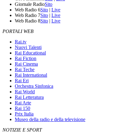
Giornale Radio
Sito
Web Radio 6
Sito
|
Live
Web Radio 7
Sito
|
Live
Web Radio 8
Sito
|
Live
PORTALI WEB
Rai.tv
Nuovi Talenti
Rai Educational
Rai Fiction
Rai Cinema
Rai Teche
Rai International
Rai Eri
Orchestra Sinfonica
Rai World
Rai Letteratura
Rai Arte
Rai 150
Prix Italia
Museo della radio e della televisione
NOTIZIE E SPORT