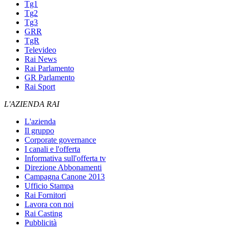
Tg1
Tg2
Tg3
GRR
TgR
Televideo
Rai News
Rai Parlamento
GR Parlamento
Rai Sport
L'AZIENDA RAI
L'azienda
Il gruppo
Corporate governance
I canali e l'offerta
Informativa sull'offerta tv
Direzione Abbonamenti
Campagna Canone 2013
Ufficio Stampa
Rai Fornitori
Lavora con noi
Rai Casting
Pubblicità