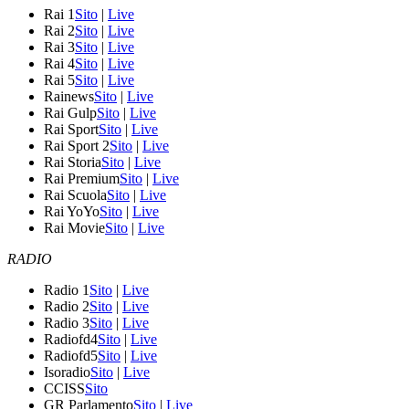
Rai 1
Sito
|
Live
Rai 2
Sito
|
Live
Rai 3
Sito
|
Live
Rai 4
Sito
|
Live
Rai 5
Sito
|
Live
Rainews
Sito
|
Live
Rai Gulp
Sito
|
Live
Rai Sport
Sito
|
Live
Rai Sport 2
Sito
|
Live
Rai Storia
Sito
|
Live
Rai Premium
Sito
|
Live
Rai Scuola
Sito
|
Live
Rai YoYo
Sito
|
Live
Rai Movie
Sito
|
Live
RADIO
Radio 1
Sito
|
Live
Radio 2
Sito
|
Live
Radio 3
Sito
|
Live
Radiofd4
Sito
|
Live
Radiofd5
Sito
|
Live
Isoradio
Sito
|
Live
CCISS
Sito
GR Parlamento
Sito
|
Live