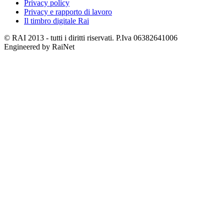
Privacy policy
Privacy e rapporto di lavoro
Il timbro digitale Rai
© RAI 2013 - tutti i diritti riservati. P.Iva 06382641006
Engineered by RaiNet