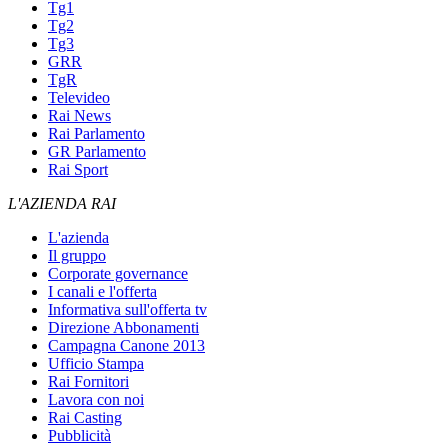
Tg1
Tg2
Tg3
GRR
TgR
Televideo
Rai News
Rai Parlamento
GR Parlamento
Rai Sport
L'AZIENDA RAI
L'azienda
Il gruppo
Corporate governance
I canali e l'offerta
Informativa sull'offerta tv
Direzione Abbonamenti
Campagna Canone 2013
Ufficio Stampa
Rai Fornitori
Lavora con noi
Rai Casting
Pubblicità