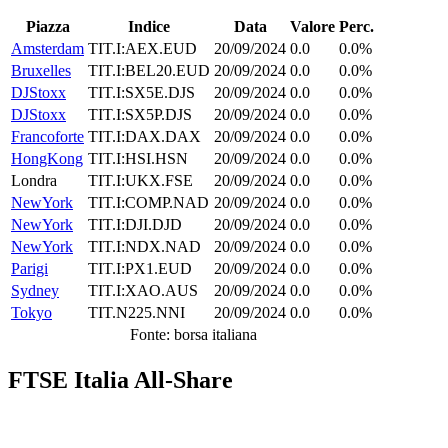
Piazza
Indice
Data
Valore
Perc.
Amsterdam
TIT.I:AEX.EUD
20/09/2024
0.0
0.0%
Bruxelles
TIT.I:BEL20.EUD
20/09/2024
0.0
0.0%
DJStoxx
TIT.I:SX5E.DJS
20/09/2024
0.0
0.0%
DJStoxx
TIT.I:SX5P.DJS
20/09/2024
0.0
0.0%
Francoforte
TIT.I:DAX.DAX
20/09/2024
0.0
0.0%
HongKong
TIT.I:HSI.HSN
20/09/2024
0.0
0.0%
Londra
TIT.I:UKX.FSE
20/09/2024
0.0
0.0%
NewYork
TIT.I:COMP.NAD
20/09/2024
0.0
0.0%
NewYork
TIT.I:DJI.DJD
20/09/2024
0.0
0.0%
NewYork
TIT.I:NDX.NAD
20/09/2024
0.0
0.0%
Parigi
TIT.I:PX1.EUD
20/09/2024
0.0
0.0%
Sydney
TIT.I:XAO.AUS
20/09/2024
0.0
0.0%
Tokyo
TIT.N225.NNI
20/09/2024
0.0
0.0%
Fonte: borsa italiana
FTSE Italia All-Share