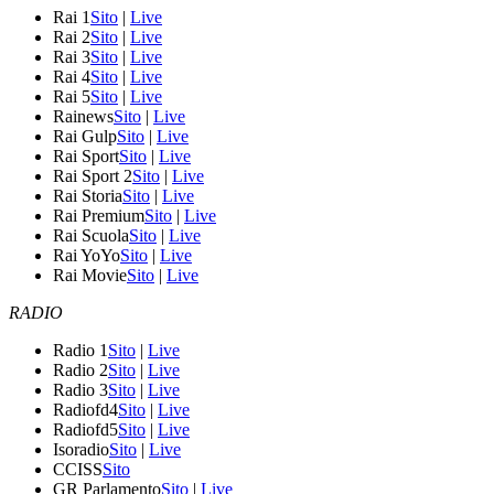
Rai 1
Sito
|
Live
Rai 2
Sito
|
Live
Rai 3
Sito
|
Live
Rai 4
Sito
|
Live
Rai 5
Sito
|
Live
Rainews
Sito
|
Live
Rai Gulp
Sito
|
Live
Rai Sport
Sito
|
Live
Rai Sport 2
Sito
|
Live
Rai Storia
Sito
|
Live
Rai Premium
Sito
|
Live
Rai Scuola
Sito
|
Live
Rai YoYo
Sito
|
Live
Rai Movie
Sito
|
Live
RADIO
Radio 1
Sito
|
Live
Radio 2
Sito
|
Live
Radio 3
Sito
|
Live
Radiofd4
Sito
|
Live
Radiofd5
Sito
|
Live
Isoradio
Sito
|
Live
CCISS
Sito
GR Parlamento
Sito
|
Live