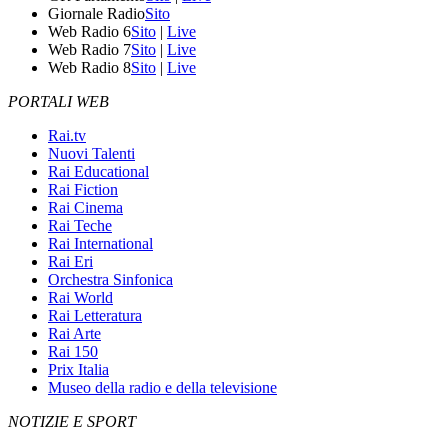
Giornale Radio
Sito
Web Radio 6
Sito
|
Live
Web Radio 7
Sito
|
Live
Web Radio 8
Sito
|
Live
PORTALI WEB
Rai.tv
Nuovi Talenti
Rai Educational
Rai Fiction
Rai Cinema
Rai Teche
Rai International
Rai Eri
Orchestra Sinfonica
Rai World
Rai Letteratura
Rai Arte
Rai 150
Prix Italia
Museo della radio e della televisione
NOTIZIE E SPORT