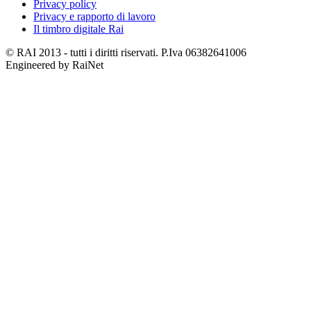
Privacy policy
Privacy e rapporto di lavoro
Il timbro digitale Rai
© RAI 2013 - tutti i diritti riservati. P.Iva 06382641006
Engineered by RaiNet