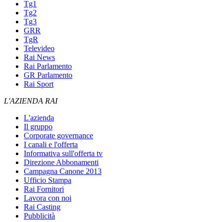
Tg1
Tg2
Tg3
GRR
TgR
Televideo
Rai News
Rai Parlamento
GR Parlamento
Rai Sport
L'AZIENDA RAI
L'azienda
Il gruppo
Corporate governance
I canali e l'offerta
Informativa sull'offerta tv
Direzione Abbonamenti
Campagna Canone 2013
Ufficio Stampa
Rai Fornitori
Lavora con noi
Rai Casting
Pubblicità