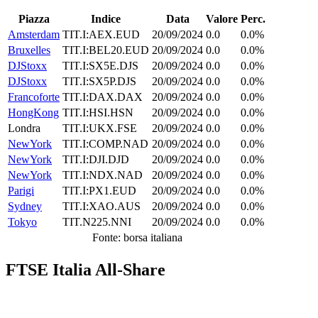
Piazza
Indice
Data
Valore
Perc.
Amsterdam
TIT.I:AEX.EUD
20/09/2024
0.0
0.0%
Bruxelles
TIT.I:BEL20.EUD
20/09/2024
0.0
0.0%
DJStoxx
TIT.I:SX5E.DJS
20/09/2024
0.0
0.0%
DJStoxx
TIT.I:SX5P.DJS
20/09/2024
0.0
0.0%
Francoforte
TIT.I:DAX.DAX
20/09/2024
0.0
0.0%
HongKong
TIT.I:HSI.HSN
20/09/2024
0.0
0.0%
Londra
TIT.I:UKX.FSE
20/09/2024
0.0
0.0%
NewYork
TIT.I:COMP.NAD
20/09/2024
0.0
0.0%
NewYork
TIT.I:DJI.DJD
20/09/2024
0.0
0.0%
NewYork
TIT.I:NDX.NAD
20/09/2024
0.0
0.0%
Parigi
TIT.I:PX1.EUD
20/09/2024
0.0
0.0%
Sydney
TIT.I:XAO.AUS
20/09/2024
0.0
0.0%
Tokyo
TIT.N225.NNI
20/09/2024
0.0
0.0%
Fonte: borsa italiana
FTSE Italia All-Share