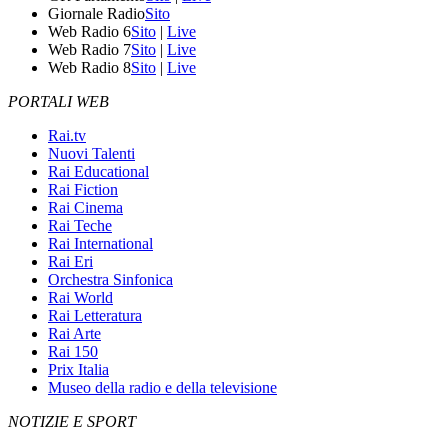
Giornale Radio
Sito
Web Radio 6
Sito
|
Live
Web Radio 7
Sito
|
Live
Web Radio 8
Sito
|
Live
PORTALI WEB
Rai.tv
Nuovi Talenti
Rai Educational
Rai Fiction
Rai Cinema
Rai Teche
Rai International
Rai Eri
Orchestra Sinfonica
Rai World
Rai Letteratura
Rai Arte
Rai 150
Prix Italia
Museo della radio e della televisione
NOTIZIE E SPORT