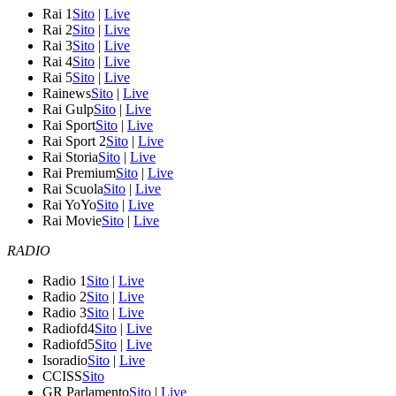
Rai 1
Sito
|
Live
Rai 2
Sito
|
Live
Rai 3
Sito
|
Live
Rai 4
Sito
|
Live
Rai 5
Sito
|
Live
Rainews
Sito
|
Live
Rai Gulp
Sito
|
Live
Rai Sport
Sito
|
Live
Rai Sport 2
Sito
|
Live
Rai Storia
Sito
|
Live
Rai Premium
Sito
|
Live
Rai Scuola
Sito
|
Live
Rai YoYo
Sito
|
Live
Rai Movie
Sito
|
Live
RADIO
Radio 1
Sito
|
Live
Radio 2
Sito
|
Live
Radio 3
Sito
|
Live
Radiofd4
Sito
|
Live
Radiofd5
Sito
|
Live
Isoradio
Sito
|
Live
CCISS
Sito
GR Parlamento
Sito
|
Live